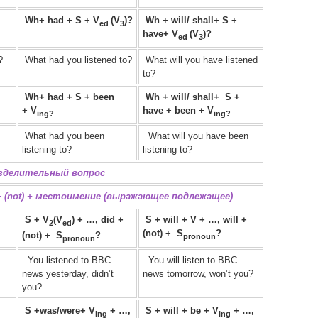
Wh+ had + S + V
(V
)?
Wh + will/ shall+ S +
ed
3
have+ V
(V
)?
ed
3
?
What had you listened to?
What will you have listened
to?
Wh+ h
ad + S + been
Wh + will/ shall+
S +
+ V
have + been + V
ing?
ing?
What had you been
What will you have been
listening to?
listening to?
зделительный вопрос
+ (not) + местоимение (выражающее подлежащее)
S + V
(V
) + …, did +
S + will + V + …, will +
2
ed
(not) +
S
?
(not) +
S
?
pronoun
pronoun
You listened to BBC
You will listen to BBC
news yesterday, didn’t
news tomorrow, won’t you?
you?
S +was/were
+
V
+ …,
S + will + be
+
V
+ …,
ing
ing