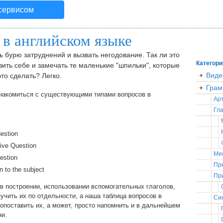
 сервисом
 в английском языке
ь бурю затруднений и вызвать негодование. Так ли это
Категори
вить себе и замечать те маленькие "шпильки", которые
Виде
это сделать? Легко.
Грам
знакомиться с существующими типами вопросов в
Ар
Гла
estion
ive Question
Ме
estion
Пр
to the subject
Пр
в построении, использовании вспомогательных глаголов,
чить их по отдельности, а наша таблица вопросов в
Син
опоставить их, а может, просто напомнить и в дальнейшем
ни.