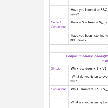
Have you listened to BBC
news?
Perfect
Have + S + been + V
ing?
Continuous
Have you been listening to
BBC news?
Вопросительное слово(Wh
+ в
Simple
Wh + do/ does + S + V?
What do you listen to eve
day?
Continuous
Wh + is/am/are + S + V
i
What are you listening to?