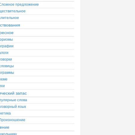
Сложное предложение
ществительное
слительное
ствования
ресное
оризмы
ографии
алоги
говорки
словицы
ограммы
зюме
ихи
ический запас
пулярные слова
зговорный язык
нетика
Произношение
ение
школьнику