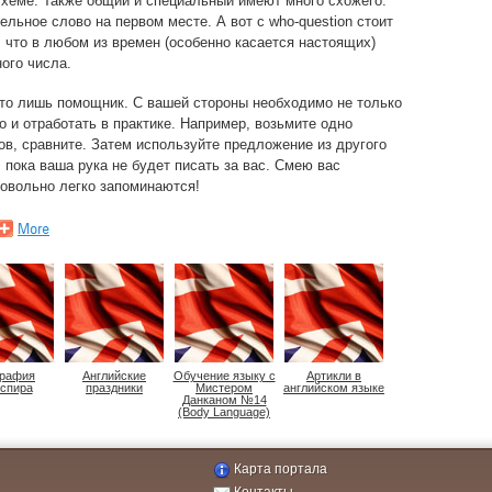
схеме. Также общий и специальный имеют много схожего.
льное слово на первом месте. А вот с who-question стоит
 что в любом из времен (особенно касается настоящих)
ного числа.
это лишь помощник. С вашей стороны необходимо не только
о и отработать в практике. Например, возьмите одно
ов, сравните. Затем используйте предложение из другого
 пока ваша рука не будет писать за вас. Смею вас
овольно легко запоминаются!
графия
Английские
Обучение языку с
Артикли в
спира
праздники
Мистером
английском языке
Данканом №14
(Body Language)
Карта портала