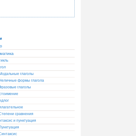
и
о
матика
тикль
гол
Модальные глаголы
Неличные формы глагола
Фразовые глаголы
стоимение
едлог
илагательное
Степени сравнения
таксис и пунктуация
Пунктуация
Синтаксис