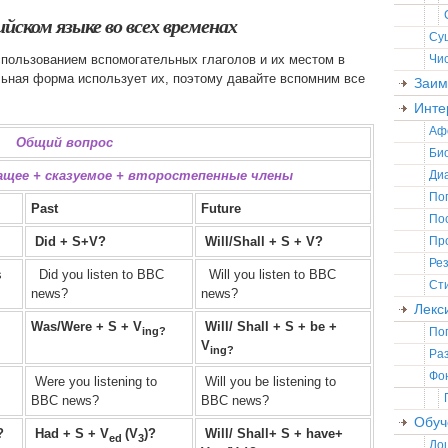
йском языке во всех временах
Су
спользованием вспомогательных глаголов и их местом в
Чи
ьная форма использует их, поэтому давайте вспомним все
Заим
Инте
Аф
Общий вопрос
Би
жащее + сказуемое + второстепенные члены
Ди
По
Past
Future
По
Did + S+V?
Will/Shall + S + V?
Пр
Ре
s
Did you listen to BBC
Will you listen to BBC
Ст
news?
news?
Лекс
Was/Were + S + V
Will/ Shall + S + be +
ing?
По
V
ing?
Ра
Фо
Were you listening to
Will you be listening to
BBC news?
BBC news?
Обуч
?
Had + S + V
(V
)?
Will/ Shall+ S + have+
ed
3
До