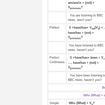
am/are/is + (not) +
S
?
pronoun
You are listening to BBC
news, aren’t you?
Perfect
S +have/has
+
V
(V
) + 
ed
3
have/has + (not) +
S
?
pronoun
You have listened to BBC
news, haven’t you?
Perfect
S +have/has
+
been + V
i
Continuous
…, have/has + (not) +
S
?
pronoun
You have been listening t
BBC news, haven’t you?
В
Who (What) +
Simple
Who (What) + V
?
s