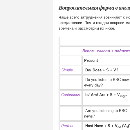
Вопросительная форма в англи
Чаще всего затруднения возникают с и
предложении. Почти каждая вопросител
времена и рассмотрим их ниже.
Вспом. глагол + подле
Present
Simple
Do/ Does + S + V?
Do you listen to BBC new
every day?
Continuous
Is/ Am/ Are + S + V
ing?
Are you listening to BBC
news?
Perfect
Has/ Have + S + V
(V
)
ed
3