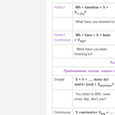
Perfect
Wh + have/has + S +
V
?
ed
(V
)
3
What have you listened to
Perfect
Wh + h
ave + S + been
Continuous
+ V
ing?
What have you been
listening to?
Ра
Предложение, вспом. глагол 
Simple
S + V + …, does/ do/
are/is+ (not) + S
?
pronoun
You listen to BBC news
every day, don’t you?
Continuous
S +
am/are/is+
V
+ …,
ing