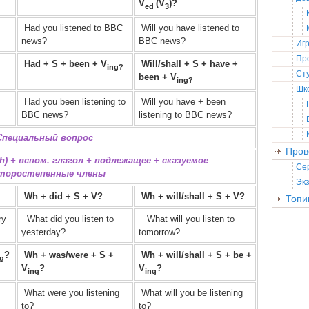
V
(V
)?
ed
3
Had you listened to BBC
Will you have listened to
news?
BBC news?
Иг
Пр
Had + S + been + V
Will/shall + S + have +
ing?
Ст
been + V
ing?
Шк
Had you been listening to
Will you have + been
BBC news?
listening to BBC news?
Специальный вопрос
Пров
) + вспом. глагол + подлежащее + сказуемое
Се
торостепенные члены
Эк
Wh + did + S + V?
Wh + will/shall + S + V?
Топи
ry
What did you listen to
What will you listen to
yesterday?
tomorrow?
?
Wh + was/were + S +
Wh + will/shall + S + be +
ng
V
?
V
?
ing
ing
What were you listening
What will you be listening
to?
to?