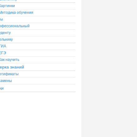
Картинки
Методика обучения
ры
офессиональный
уденту
ольнику
ГИА
ЕГЭ
Как научить
ерка знаний
ртификаты
замены
ки