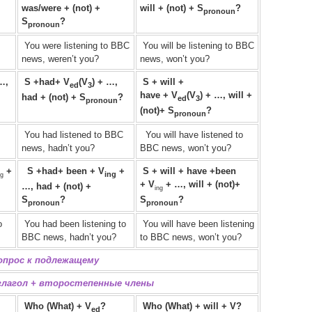
was/were + (not) +
will + (not) + S
?
pronoun
S
?
pronoun
You were listening to BBC
You will be listening to BBC
news, weren’t you?
news, won’t you?
…,
S +had
+
V
(V
) + …,
S + will +
ed
3
have
+
V
(V
)
+ …, will +
had + (not) + S
?
ed
3
pronoun
(not)+ S
?
pronoun
You had listened to BBC
You will have listened to
news, hadn’t you?
BBC news, won’t you?
+
S +had
+
been + V
+
S + will + have
+been
ing
ng
+
V
+ …, will + (not)+
…, had + (not) +
ing
S
?
S
?
pronoun
pronoun
o
You had been listening to
You will have been listening
BBC news, hadn’t you?
to BBC news, won’t you?
опрос к подлежащему
 глагол + второстепенные члены
Who (What) + V
?
Who (What) + will + V?
ed