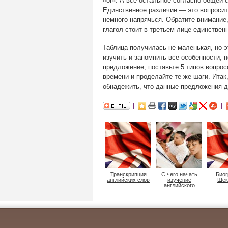
«or». А все остальное согласно общей 
Единственное различие — это вопросите
немного напрячься. Обратите внимание,
глагол стоит в третьем лице единствен
Таблица получилась не маленькая, но 
изучить и запомнить все особенности, н
предложение, поставьте 5 типов вопрос
времени и проделайте те же шаги. Итак,
обнадежить, что данные предложения д
Транскрипция
С чего начать
Био
английских слов
изучение
Шек
английского