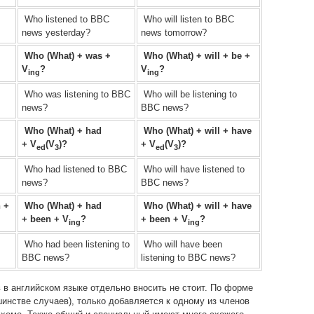
Who listened to BBC
Who will listen to BBC
news yesterday?
news tomorrow?
Who (What) + was +
Who (What) + will + be +
V
?
V
?
ing
ing
Who was listening to BBC
Who will be listening to
news?
BBC news?
Who (What) + had
Who (What) + will + have
+
V
(V
)?
+
V
(V
)?
ed
3
ed
3
Who had listened to BBC
Who will have listened to
news?
BBC news?
 +
Who (What) + had
Who (What) + will + have
+
been + V
?
+
been + V
?
ing
ing
Who had been listening to
Who will have been
BBC news?
listening to BBC news?
 в английском языке отдельно вносить не стоит. По форме
ьшинстве случаев), только добавляется к одному из членов