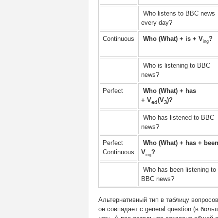
Who listens to BBC news
every day?
Continuous
Who (What) + is + V
?
ing
Who is listening to BBC
news?
Perfect
Who (What) + has
+
V
(V
)?
ed
3
Who has listened to BBC
news?
Perfect
Who (What) + has +
been
Continuous
V
?
ing
Who has been listening to
BBC news?
Альтернативный тип в таблицу вопросов
он совпадает с general question (в бол