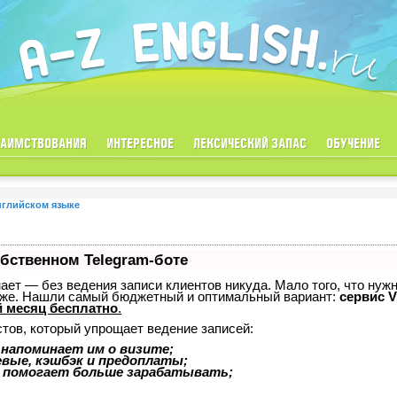
ЗАИМСТВОВАНИЯ
ИНТЕРЕСНОЕ
ЛЕКСИЧЕСКИЙ ЗАПАС
ОБУЧЕНИЕ
нглийском языке
обственном Telegram-боте
знает — без ведения записи клиентов никуда. Мало того, что нуж
тоже. Нашли самый бюджетный и оптимальный вариант:
сервис V
 месяц бесплатно
.
стов, который упрощает ведение записей:
 напоминает им о визите;
евые, кэшбэк и предоплаты;
 помогает больше зарабатывать;