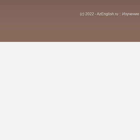
(c) 2022 - AzEnglish.ru :: Изуче