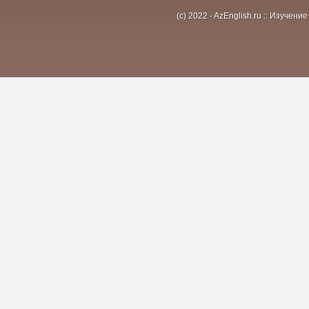
(c) 2022 - AzEnglish.ru :: Изуче