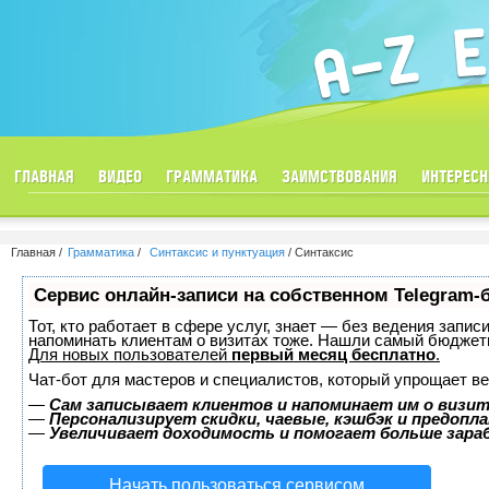
ГЛАВНАЯ
ВИДЕО
ГРАММАТИКА
ЗАИМСТВОВАНИЯ
ИНТЕРЕСН
Главная
Грамматика
Синтаксис и пунктуация
Синтаксис
Сервис онлайн-записи на собственном Telegram-
Тот, кто работает в сфере услуг, знает — без ведения запис
напоминать клиентам о визитах тоже. Нашли самый бюджет
Для новых пользователей
первый месяц бесплатно
.
Чат-бот для мастеров и специалистов, который упрощает ве
—
Сам записывает клиентов и напоминает им о визит
—
Персонализирует скидки, чаевые, кэшбэк и предопл
—
Увеличивает доходимость и помогает больше зар
Начать пользоваться сервисом