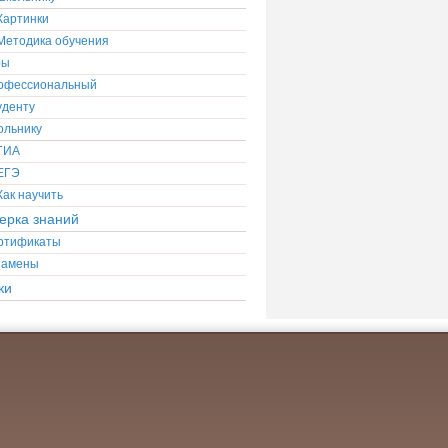
Картинки
Методика обучения
ры
офессиональный
уденту
ольнику
ГИА
ЕГЭ
Как научить
ерка знаний
ртификаты
замены
ки