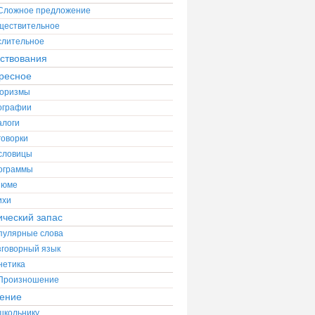
Сложное предложение
ществительное
слительное
ствования
ресное
оризмы
ографии
алоги
говорки
словицы
ограммы
зюме
ихи
ический запас
пулярные слова
зговорный язык
нетика
Произношение
ение
школьнику