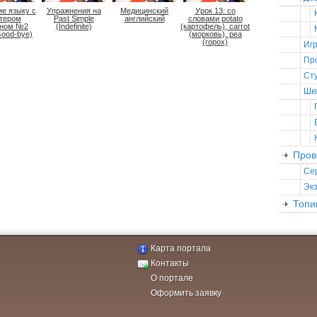
е языку с
Упражнения на
Медицинский
Урок 13: со
тером
Past Simple
английский
словами potato
аном №2
(Indefinite)
(картофель), carrot
Good-bye)
(морковь), pea
(горох)
Иг
Пр
Ст
Шк
Пров
Се
Эк
Топи
Карта портала
Контакты
О портале
Оформить заявку