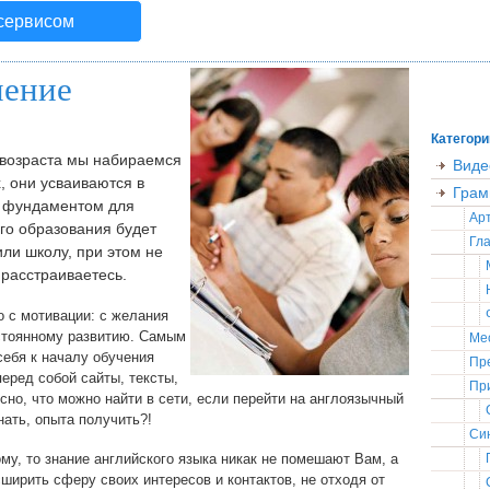
 сервисом
чение
Категори
 возраста мы набираемся
Виде
, они усваиваются в
Грам
м фундаментом для
Ар
го образования будет
Гла
или школу, при этом не
 расстраиваетесь.
о с мотивации: с желания
остоянному развитию. Самым
Ме
ебя к началу обучения
Пр
перед собой сайты, тексты,
Пр
сно, что можно найти в сети, если перейти на англоязычный
ать, опыта получить?!
Син
му, то знание английского языка никак не помешают Вам, а
ширить сферу своих интересов и контактов, не отходя от