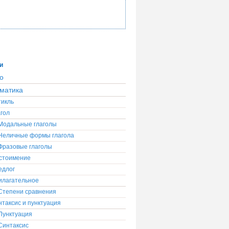
и
о
матика
тикль
гол
Модальные глаголы
Неличные формы глагола
Фразовые глаголы
стоимение
едлог
илагательное
Степени сравнения
таксис и пунктуация
Пунктуация
Синтаксис