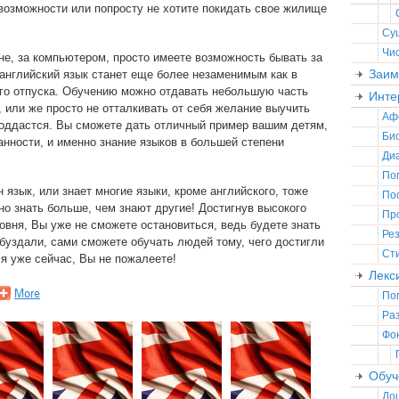
возможности или попросту не хотите покидать свое жилище
Су
Чи
не, за компьютером, просто имеете возможность бывать за
Заим
английский язык станет еще более незаменимым как в
его отпуска. Обучению можно отдавать небольшую часть
Инте
, или же просто не отталкивать от себя желание выучить
Аф
 поддастся. Вы сможете дать отличный пример вашим детям,
Би
нности, и именно знание языков в большей степени
Ди
По
н язык, или знает многие языки, кроме английского, тоже
По
но знать больше, чем знают другие! Достигнув высокого
Пр
овня, Вы уже не сможете остановиться, ведь будете знать
Ре
обуздали, сами сможете обучать людей тому, чего достигли
Ст
я уже сейчас, Вы не пожалеете!
Лекс
По
Ра
Фо
Обуч
До