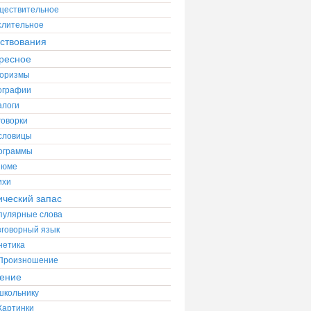
ществительное
слительное
ствования
ресное
оризмы
ографии
алоги
говорки
словицы
ограммы
зюме
ихи
ический запас
пулярные слова
зговорный язык
нетика
Произношение
ение
школьнику
Картинки