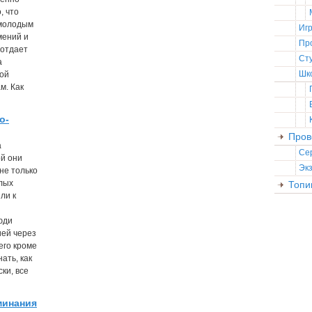
, что
 молодым
Иг
мений и
Пр
 отдает
Ст
а
Шк
вой
м. Как
о-
Пров
а
Се
ой они
Эк
не только
лых
Топи
ли к
юди
ей через
чего кроме
нать, как
ки, все
минания