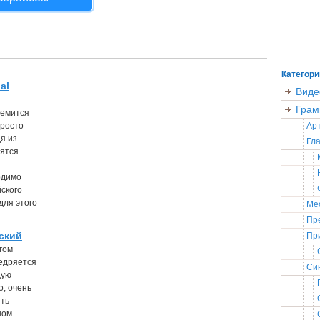
Категори
al
Виде
Грам
ремится
просто
Ар
я из
Гла
вятся
одимо
ского
для этого
Ме
Пр
ский
Пр
гом
недряется
Син
дую
о, очень
ить
ном