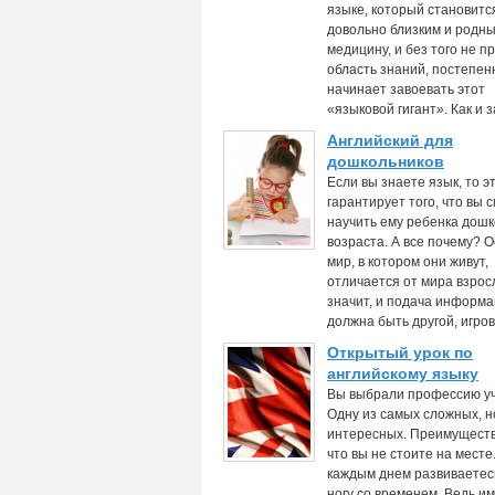
языке, который становитс
довольно близким и родны
медицину, и без того не п
область знаний, постепен
начинает завоевать этот
«языковой гигант». Как и 
Английский для
дошкольников
Если вы знаете язык, то э
гарантирует того, что вы 
научить ему ребенка дошк
возраста. А все почему? 
мир, в котором они живут,
отличается от мира взрос
значит, и подача информ
должна быть другой, игров
Открытый урок по
английскому языку
Вы выбрали профессию у
Одну из самых сложных, н
интересных. Преимуществ
что вы не стоите на месте.
каждым днем развиваетесь
ногу со временем. Ведь и