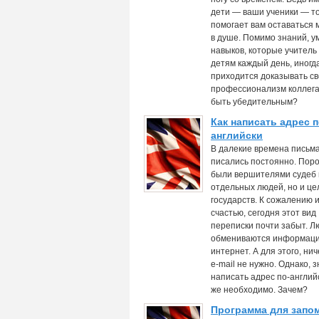
дети — ваши ученики — то
помогает вам оставаться
в душе. Помимо знаний, у
навыков, которые учитель
детям каждый день, иногд
приходится доказывать с
профессионализм коллега
быть убедительным?
Как написать адрес п
английски
В далекие времена письм
писались постоянно. Пор
были вершителями судеб 
отдельных людей, но и це
государств. К сожалению и
счастью, сегодня этот вид
переписки почти забыт. Л
обмениваются информаци
интернет. А для этого, ни
e-mail не нужно. Однако, з
написать адрес по-английс
же необходимо. Зачем?
Программа для запо