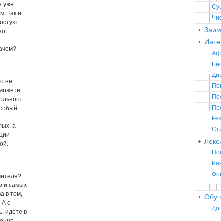
я уже
Су
м. Так и
Чи
ростую
Заим
но
Инте
зачем?
Аф
Би
Ди
то не
По
сможете
По
ольного
Пр
Особый
Ре
лых, а
Ст
ации
Лекс
ой.
По
Ра
Фо
чителя?
о и самых
а в том,
Обуч
 А с
До
, идете в
менно