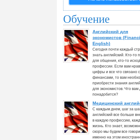
Обучение
Английский для
экономистов (Financi
English)
Сегодня почти каждый ст
знать английский. Кто-то 
для общения, кто-то исход
профессии. Если вам нра
цифры и все что связано с
финансами, то вам необх
приобрести знания англий
для экономистов. Что вам 
понадобится?
Медицинский англий
С каждым днем, шаг за ша
английский все больше в
в каждую профессию, каж
жизнь. Кто знает, возможн
скоро мы будем все говор
именно на этом иностран