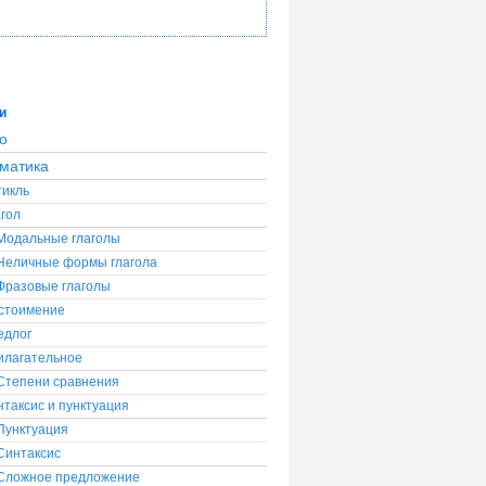
и
о
матика
тикль
гол
Модальные глаголы
Неличные формы глагола
Фразовые глаголы
стоимение
едлог
илагательное
Степени сравнения
таксис и пунктуация
Пунктуация
Синтаксис
Сложное предложение