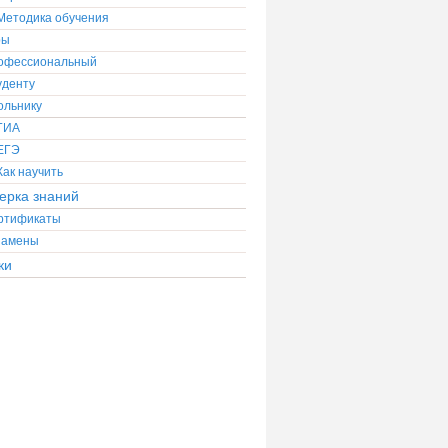
Методика обучения
ры
офессиональный
уденту
ольнику
ГИА
ЕГЭ
Как научить
ерка знаний
ртификаты
замены
ки