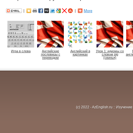
Игра в слова
Английские
Английский в
Урок 1: идиомы со
пословицы с
картинках
словом pig
англ
переводом
(свинья)
(c) 2022 - AzEnglish.ru :: Изуче