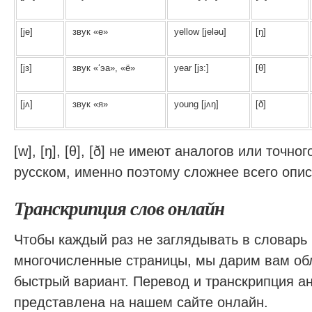
[je]
звук «е»
yellow [jeləu]
[ŋ]
[jз]
звук «‘эа», «ё»
year [jз:]
[θ]
[jʌ]
звук «я»
young [jʌŋ]
[ð]
[w], [ŋ], [θ], [ð] не имеют аналогов или точно
русском, именно поэтому сложнее всего опис
Транскрипция слов онлайн
Чтобы каждый раз не заглядывать в словарь
многочисленные страницы, мы дарим вам об
быстрый вариант. Перевод и транскрипция а
представлена на нашем сайте онлайн.