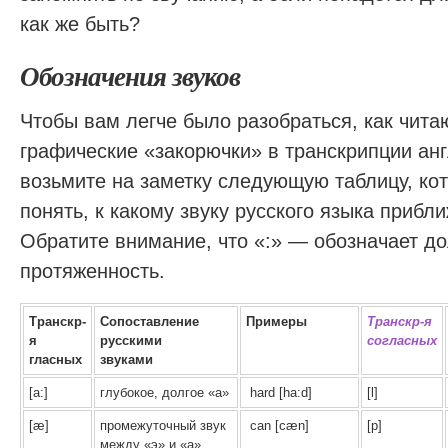
как же быть?
Обозначения звуков
Чтобы вам легче было разобраться, как чита
графические «закорючки» в транскрипции анг
возьмите на заметку следующую таблицу, ко
понять, к какому звуку русского языка прибл
Обратите внимание, что «:» — обозначает до
протяженность.
Транскр-
Сопоставление
Примеры
Транскр-я
я
русскими
согласных
гласных
звуками
[a:]
глубокое, долгое «а»
hard [ha:d]
[l]
[æ]
промежуточный звук
can [cæn]
[p]
между «э» и «а»,