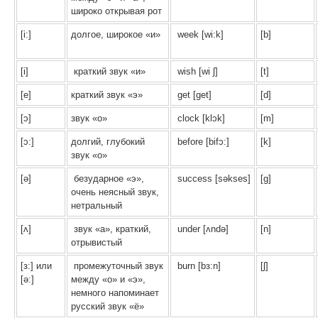
широко открывая рот
[i:]
долгое, широкое «и»
week [wi:k]
[b]
[i]
краткий звук «и»
wish [wi ʃ]
[t]
[e]
краткий звук «э»
get [get]
[d]
[ɔ]
звук «о»
clock [klɔk]
[m]
[ɔ:]
долгий, глубокий
before [bifɔ:]
[k]
звук «о»
[ə]
безударное «э»,
success [səkses]
[g]
очень неясный звук,
нетральный
[ʌ]
звук «а», краткий,
under [ʌndə]
[n]
отрывистый
[з:] или
промежуточный звук
burn [bз:n]
[ʃ]
[ə:]
между «о» и «э»,
немного напоминает
русский звук «ё»