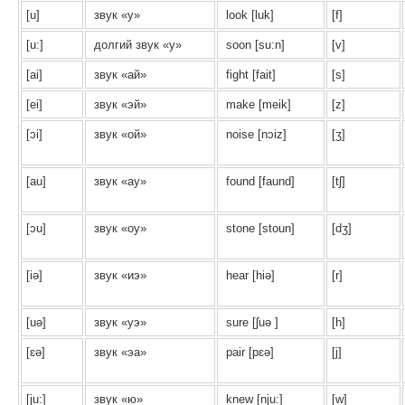
[u]
звук «у»
look [luk]
[f]
[u:]
долгий звук «у»
soon [su:n]
[v]
[ai]
звук «ай»
fight [fait]
[s]
[ei]
звук «эй»
make [meik]
[z]
[ɔi]
звук «ой»
noise [nɔiz]
[ʒ]
[au]
звук «ау»
found [faund]
[tʃ]
[ɔu]
звук «оу»
stone [stoun]
[dʒ]
[iə]
звук «иэ»
hear [hiə]
[r]
[uə]
звук «уэ»
sure [ʃuə ]
[h]
[ɛə]
звук «эа»
pair [pɛə]
[j]
[ju:]
звук «ю»
knew [nju:]
[w]