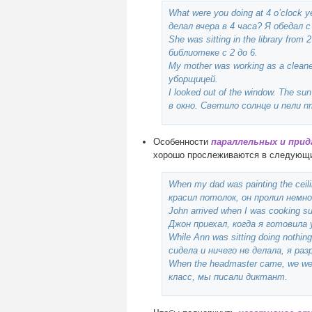
What were you doing at 4 o’clock 
делал вчера в 4 часа? Я обедал с
She was sitting in the library from
библиотеке с 2 до 6.
My mother was working as a clea
уборщицей.
I looked out of the window. The su
в окно. Светило солнце и пели 
Особенности
параллельных и прид
хорошо прослеживаются в следующи
When my dad was painting the ceili
красил потолок, он пролил немно
John arrived when I was cooking s
Джон приехал, когда я готовила 
While Ann was sitting doing nothin
сидела и ничего не делала, я ра
When the headmaster came, we wer
класс, мы писали диктант.