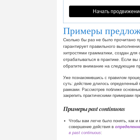
Начать продвижени
Примеры предложе
Сколько бы раз не было прочитано пр
гарантирует правильного выполнения
хитростями грамматики, создан для
отрабатываться в практике. Если вы 
обратите внимание на следующие п
Уже познакомившись с правилом прошед
суть: действие длилось определенный 
рамками. Рассмотрев поближе основные
закрепить практическими примерами пре
Примеры past continuous
Чтобы вам легче было понять, как и 
совершение действия в
определен
в past continuous
: