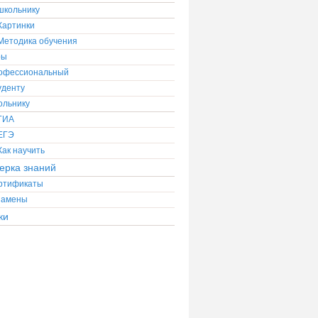
школьнику
Картинки
Методика обучения
ры
офессиональный
уденту
ольнику
ГИА
ЕГЭ
Как научить
ерка знаний
ртификаты
замены
ки