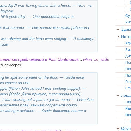
yesterday?I was having dinner with a friend. — Что ты
 другом.
Су
 2 till 6 yesterday. — Она просидела вчера в
Чи
ner that summer. — Тем летом моя мама работала
Заим
Инте
n was shining and the birds were singing. — Я выглянул
Аф
птицы.
Би
Ди
аточных предложений в Past Continuous
с
when, as, while
По
х примерах:
По
Пр
ng he split some paint on the floor. — Когда папа
Ре
го краски на пол.
upper (When John arrived I was cooking supper). —
Ст
ужин (Когда Джон приехал, я готовила ужин).
Лекс
g, I was working out a plan to get us home. — Пока Аня
По
зрабатывал план, как нам добраться домой.
Ра
e writing a dictation. — Когда директор вошел в
Фо
Обуч