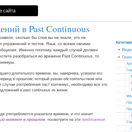
е сайта
ний в Past Continuous
авило, сколько бы слов вы не знали, это не
Категори
 упражнений и тестов. Язык, со всеми своими
Виде
 общения. Именно поэтому, каждый случай должен
хотите разобраться во времени Past Continuous, то
Грам
римеры.
Ар
Гла
шего длительного времени, вы, наверняка, усвоили его
период в прошлом, который указан обстоятельством или
 случаи употребления паст континиус, необходимо все это
дложений в past continuous из жизни.
Ме
Пр
Пр
где употребляются указатели времени, и что значит
ный момент в прошлом
, посмотрите на эти
предложения
Син