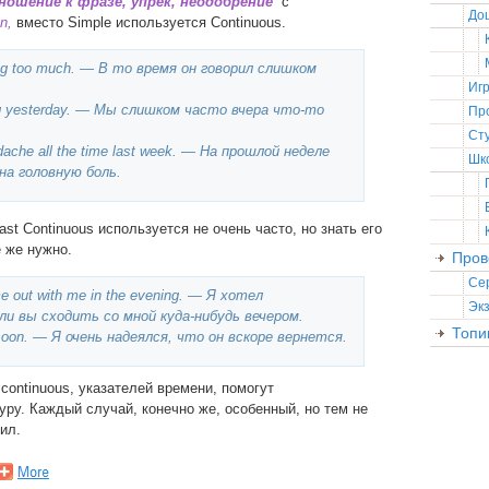
ошение к фразе, упрек, неодобрение
с
До
n,
вместо Simple используется Continuous.
king too much. — В то время он говорил слишком
Иг
ing yesterday. — Мы слишком часто вчера что-то
Пр
Ст
dache all the time last week. — На прошлой неделе
Шк
на головную боль.
ast Continuous используется не очень часто, но знать его
е же нужно.
Пров
Се
ome out with me in the evening. — Я хотел
Эк
и вы сходить со мной куда-нибудь вечером.
Топи
 soon. — Я очень надеялся, что он вскоре вернется.
ontinuous, указателей времени, помогут
ру. Каждый случай, конечно же, особенный, но тем не
ил.