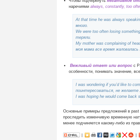
Чтобы подчеркнуть
негативное отн
наречиями
always, constantly, too ofte
At that time he was always spea
много.
We were too often losing someth
теряли.
My mother was complaining of hea
моя мама все время жаловалась 
Вежливый ответ или вопрос
с P
особенности, понимать значение, вс
I was wondering if you’d like to c
поинтересоваться, не желаете л
I was hoping he would come back
Основные примеры предложений в past c
проследить изменчивую временную нату
менее подчиняется какому-либо из прав