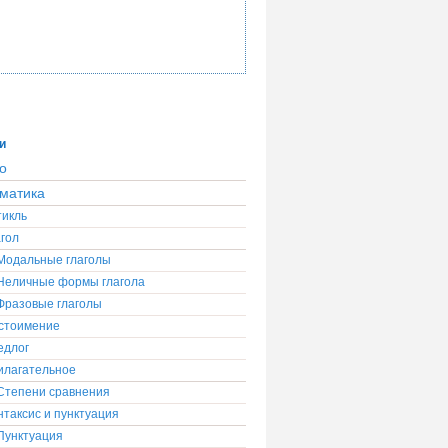
и
о
матика
тикль
гол
Модальные глаголы
Неличные формы глагола
Фразовые глаголы
стоимение
едлог
илагательное
Степени сравнения
таксис и пунктуация
Пунктуация