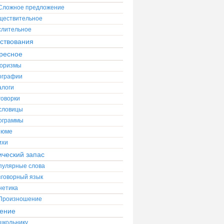
Сложное предложение
ществительное
слительное
ствования
ресное
оризмы
ографии
алоги
говорки
словицы
ограммы
зюме
ихи
ический запас
пулярные слова
зговорный язык
нетика
Произношение
ение
школьнику