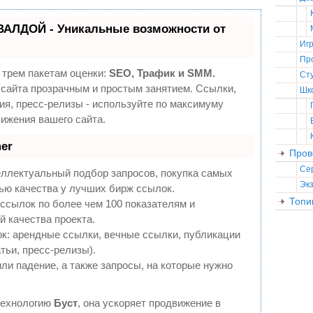
ВАЛДОЙ - Уникальные возможности от
Иг
Пр
 трем пакетам оценки:
SEO, Трафик и SMM.
Ст
сайта прозрачным и простым занятием. Ссылки,
Шк
ия, пресс-релизы - используйте по максимуму
ижения вашего сайта.
er
Пров
Се
еллектуальный подбор запросов, покупка самых
Эк
ью качества у лучших бирж ссылок.
Топи
ссылок по более чем 100 показателям и
 качества проекта.
: арендные ссылки, вечные ссылки, публикации
тьи, пресс-релизы).
ли падение, а также запросы, на которые нужно
технологию
Буст
, она ускоряет продвижение в