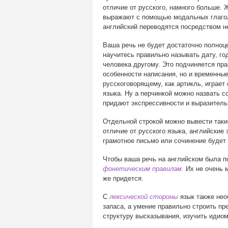
отличие от русского, намного больше. 
выражают с помощью модальных глагол
английский переводятся посредством н
Ваша речь не будет достаточно полноц
научитесь правильно называть дату, го
человека другому. Это подчиняется пра
особенности написания, но и временные
русскоговорящему, как артикль, играет
языка. Ну а перчинкой можно назвать с
придают экспрессивности и выразитель
Отдельной строкой можно вывести таки
отличие от русского языка, английские 
грамотное письмо или сочинение будет
Чтобы ваша речь на английском была п
фонетическим правилам.
Их не очень м
же придется.
С
лексической стороны
язык также нео
запаса, а умение правильно строить пр
структуру высказывания, изучить идио