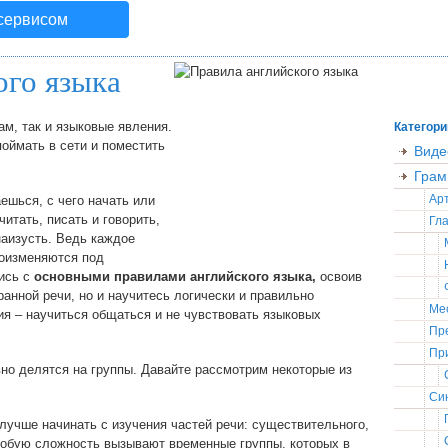
 сервисом
ого языка
м, так и языковые явления.
Категори
оймать в сети и поместить
Виде
Грам
Ар
ешься, с чего начать или
итать, писать и говорить,
Гла
наизусть. Ведь каждое
доизменяются под
ись с
основными правилами английского языка,
освоив
ранной речи, но и научитесь логически и правильно
Ме
ия – научиться общаться и не чувствовать языковых
Пр
Пр
но делятся на группы. Давайте рассмотрим некоторые из
Син
лучше начинать с изучения частей речи: существительного,
Особую сложность вызывают временные группы, которых в