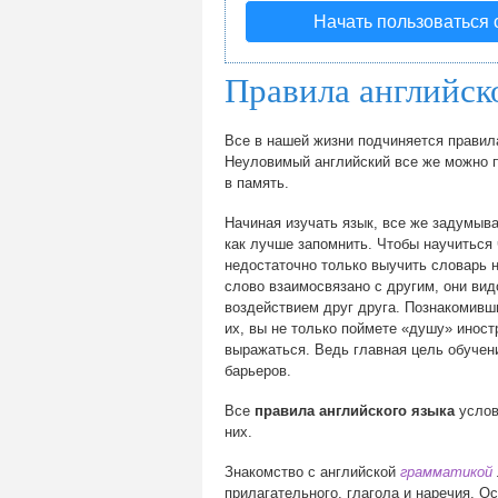
Начать пользоваться
Правила английск
Все в нашей жизни подчиняется правила
Неуловимый английский все же можно п
в память.
Начиная изучать язык, все же задумыва
как лучше запомнить. Чтобы научиться ч
недостаточно только выучить словарь 
слово взаимосвязано с другим, они ви
воздействием друг друга. Познакомивш
их, вы не только поймете «душу» иност
выражаться. Ведь главная цель обучен
барьеров.
Все
правила английского языка
услов
них.
Знакомство с английской
грамматикой
прилагательного, глагола и наречия. 