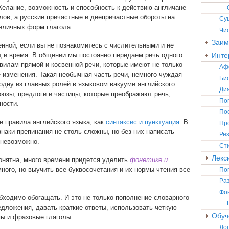
Желание, возможность и способность к действию англичане
ов, а русские причастные и деепричастные обороты на
Су
еличных форм глагола.
Чи
Заим
енной, если вы не познакомитесь с числительными и не
д и время. В общении мы постоянно передаем речь одного
Инте
вилам прямой и косвенной речи, которые имеют не только
Аф
 изменения. Такая необычная часть речи, немного чуждая
Би
 одну из главных ролей в языковом вакууме английского
Ди
оюзы, предлоги и частицы, которые преображают речь,
По
ности.
По
е правила английского языка, как
синтаксис и пунктуация
.
В
Пр
знаки препинания не столь сложны, но без них написать
Ре
 невозможно.
Ст
Лекс
онятна, много времени придется уделить
фонетике и
ного, но выучить все буквосочетания и их нормы чтения все
По
Ра
Фо
бходимо обогащать. И это не только пополнение словарного
едложения, давать краткие ответы, использовать четкую
Обуч
мы и фразовые глаголы.
До