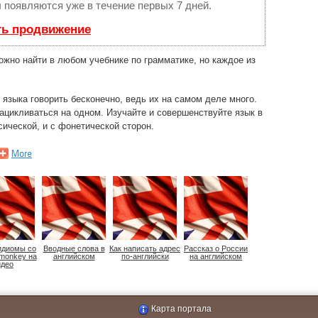
ы появляются уже в течение первых 7 дней.
ть продвижение
ожно найти в любом учебнике по грамматике, но каждое из
 языка говорить бесконечно, ведь их на самом деле много.
 зацикливаться на одном. Изучайте и совершенствуйте язык в
сической, и с фонетической сторон.
 идиомы со
Вводные слова в
Как написать адрес
Рассказ о России
monkey на
английском
по-английски
на английском
идео
Карта портала