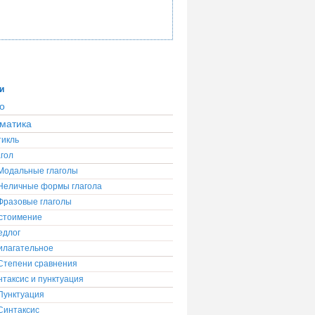
и
о
матика
тикль
гол
Модальные глаголы
Неличные формы глагола
Фразовые глаголы
стоимение
едлог
илагательное
Степени сравнения
таксис и пунктуация
Пунктуация
Синтаксис