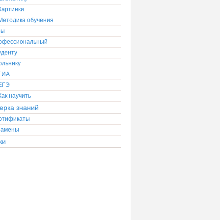
Картинки
Методика обучения
ры
офессиональный
уденту
ольнику
ГИА
ЕГЭ
Как научить
ерка знаний
ртификаты
замены
ки