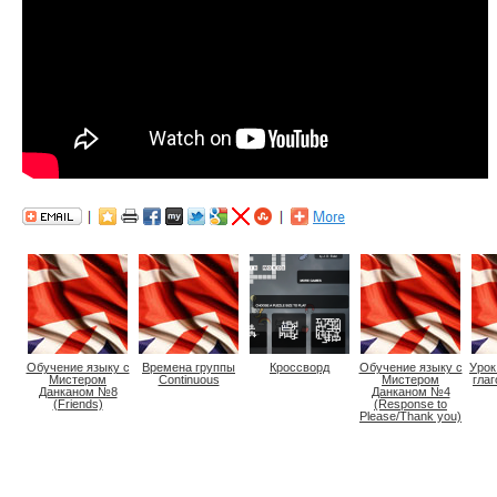
Обучение языку с
Времена группы
Кроссворд
Обучение языку с
Урок
Мистером
Continuous
Мистером
глаг
Данканом №8
Данканом №4
(Friends)
(Response to
Please/Thank you)