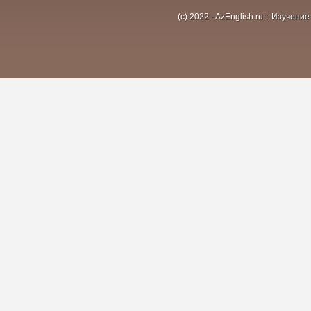
(c) 2022 - AzEnglish.ru :: Изуче