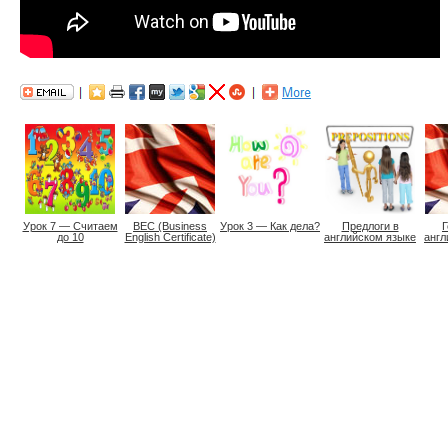
Урок 7 — Считаем
BEC (Business
Урок 3 — Как дела?
Предлоги в
Г
до 10
English Certificate)
английском языке
англ