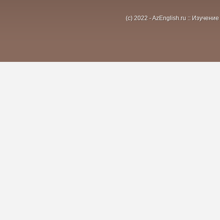
(c) 2022 - AzEnglish.ru :: Изуче