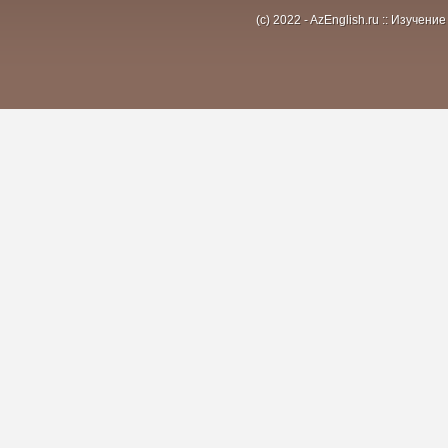
(c) 2022 - AzEnglish.ru :: Изуче