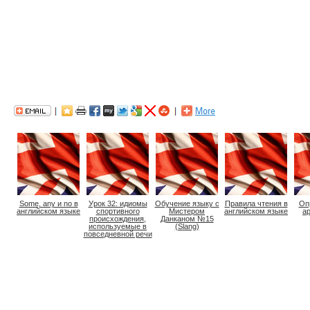
Some, any и no в
Урок 32: идиомы
Обучение языку с
Правила чтения в
Оп
английском языке
cпортивного
Мистером
английском языке
ар
происхождения,
Данканом №15
используемые в
(Slang)
повседневной речи
англичан