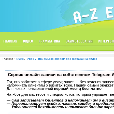
ГЛАВНАЯ
ВИДЕО
ГРАММАТИКА
ЗАИМСТВОВАНИЯ
ИНТЕРЕСН
Главная
Видео
Урок 7: идиомы со словом dog (собака) на видео
Сервис онлайн-записи на собственном Telegram-
Тот, кто работает в сфере услуг, знает — без ведения запис
напоминать клиентам о визитах тоже. Нашли самый бюджет
Для новых пользователей
первый месяц бесплатно
.
Чат-бот для мастеров и специалистов, который упрощает ве
—
Сам записывает клиентов и напоминает им о визит
—
Персонализирует скидки, чаевые, кэшбэк и предопл
—
Увеличивает доходимость и помогает больше зар