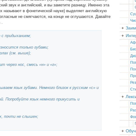
кий звук и английский, и вы заметите разницу. Именно эта
их называют в фонетической науке) выделяет английскую
Су
согласные не смягчаются, на конце не оглушаются. Давайте
Чи
в
.
Заим
Инте
но с придыханием;
Аф
оизносится только губами;
Би
еолах (см. выше);
Ди
По
одит через нос, смесь «н» и «г»;
По
Пр
Ре
усываем язык зубами. Немного близок к русским «с» и
Ст
Лекс
кий. Попробуйте язык немного прикусить и
По
Ра
ох, почти не слышен;
Фо
Обуч