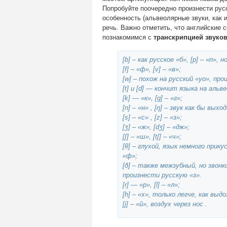
Попробуйте поочередно произнести русс
особенность (альвеолярные звуки, как 
речь. Важно отметить, что английские 
познакомимся с
транскрипцией звуко
[b] – как русское «б», [p] – «п», 
[f] – «ф», [v] – «в»;
[w] – похож на русский «уо», пр
[t] и [d] — кончит языка на альв
[k] — «к», [g] – «г»;
[n] – «н» , [ŋ] – звук как бы вых
[s] – «с» , [z] – «з»;
[ʒ] – «ж», [dʒ] – «дж»;
[ʃ] – «ш», [tʃ] – «ч»;
[θ] – глухой, язык немного прик
«ф»;
[ð] – также межзубный, но звон
произнести русскую «з».
[r] — «р», [l] – «л»;
[h] – «х», только легче, как выд
[j] – «й», воздух через нос .