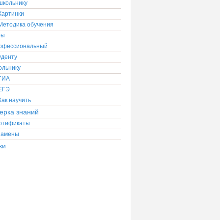
школьнику
Картинки
Методика обучения
ры
офессиональный
уденту
ольнику
ГИА
ЕГЭ
Как научить
ерка знаний
ртификаты
замены
ки