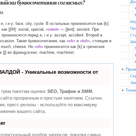
лийски буквосочетания согласных?
До
bt.
Иг
, i и y: face, city, cycle. В остальных произносится как [k]:
Пр
»
как [ʃƏl]: social, special,
«cient»
— [ʃent]: ancient. При
 произносится перед e, i и y: accept, accident. Второй в
Ст
occasion. Такие буквосочетания, как
«ch»
и
«tch»
, стоящие в
Шк
s, much, cheese. Но
«ch»
произносится как [k] в греческих
ак [ʃ] во французских: machine, machinist.
Пров
ВАЛДОЙ - Уникальные возможности от
Се
Эк
Топи
 трем пакетам оценки:
SEO, Трафик и SMM.
сайта прозрачным и простым занятием. Ссылки,
ия, пресс-релизы - используйте по максимуму
ижения вашего сайта.
er
еллектуальный подбор запросов, покупка самых