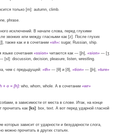
сится только [m]: autumn, climb.
ne, phrase.
ного исключений. В начале слова, перед глухими
сле звонких или между гласными как [z]. После глухих
], также как и в сочетании
«sh»:
sugar, Russian, ship.
м языке сочетания
«ssion»
читаются как — [ʃn],
«sion»
— [ʒ
— [sl]: discussion, decision, pleasure, listen, wrestling.
ла, чем с предыдущей:
«th»
— [θ] и [ð],
«tion»
— [ʃn],
«ture»
 + o = [h]:
who, whom, whole. А в сочетании
«wr»
обами, в зависимости от места в слове. Итак, на конце
т прочитать как
[ks]
: box, text. А вот перед ударной гласной
е которых зависит от ударности и безударности слога,
но можно прочитать в других статьях.