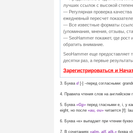
лучших ссылок с высокой степен
— Регулярная проверка качества 
ежедневный пересчет показателей
— Все известные форматы ссылок
(упоминания, мнения, отзывы, ста
— SeoHammer покажет, где рост и
обратить внимание.
SeoHammer еще предоставляет 
десятки раз, а первые результат
Зарегистрироваться и Нача
3. Буква
d
[-] –перед согласными: gran
4. Правила чтения слов на английском 
5. Буква
«Gg»
перед гласными e, i, y ка
eight, но после
«au, ou»
читается [f]: l
6. Буква «к» выпадает при чтении букв
7. В сочетаниях
«alm, alf, alk,»
буква «l»