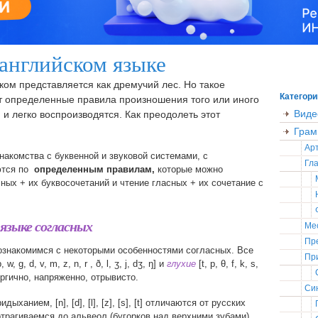
 английском языке
ском представляется как дремучий лес. Но такое
Категори
 определенные правила произношения того или иного
Виде
 и легко воспроизводятся. Как преодолеть этот
Грам
Ар
накомства с буквенной и звуковой системами, с
Гла
аются по
определенным правилам,
которые можно
сных + их буквосочетаний и чтение гласных + их сочетание с
языке согласных
Ме
Пр
познакомимся с некоторыми особенностями согласных. Все
Пр
b, w, g, d, v, m, z, n, r , ð, l, ʒ, j, dʒ, ŋ] и
глухие
[t, p, θ, f, k, s,
нергично, напряженно, отрывисто.
Син
идыханием, [n], [d], [l], [z], [s], [t] отличаются от русских
трагиваемся до альвеол (бугорков над верхними зубами).