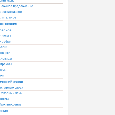
Синтаксис
Сложное предложение
ществительное
слительное
ствования
ресное
оризмы
ографии
алоги
говорки
словицы
ограммы
зюме
ихи
ический запас
пулярные слова
зговорный язык
нетика
Произношение
ение