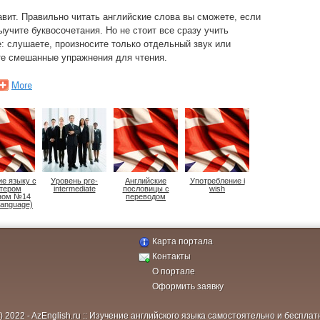
вит. Правильно читать английские слова вы сможете, если
ыучите буквосочетания. Но не стоит все сразу учить
е: слушаете, произносите только отдельный звук или
йте смешанные упражнения для чтения.
е языку с
Уровень pre-
Английские
Употребление i
тером
intermediate
пословицы с
wish
ном №14
переводом
Language)
Карта портала
Контакты
О портале
Оформить заявку
c) 2022 - AzEnglish.ru :: Изучение английского языка самостоятельно и бесплат