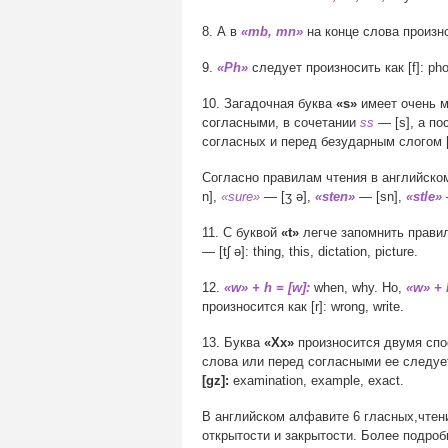
8. А в
«mb, mn»
на конце слова произно
9.
«Ph»
следует произносить как [f]: pho
10. Загадочная буква
«s»
имеет очень м
согласными, в сочетании
ss
— [s], а по
согласных и перед безударным слогом [ʃ
Согласно правилам чтения в английско
n],
«sure»
— [ʒ ə],
«sten»
— [sn],
«stle»
11. С буквой
«t»
легче запомнить прави
— [tʃ ə]: thing, this, dictation, picture.
12.
«w» + h = [w]:
when, why. Но,
«w» + h
произносится как [r]: wrong, write.
13. Буква
«Хх»
произносится двумя спос
слова или перед согласными ее следуе
[gz]:
examination, example, exact.
В английском алфавите 6 гласных,чтени
открытости и закрытости. Более подроб