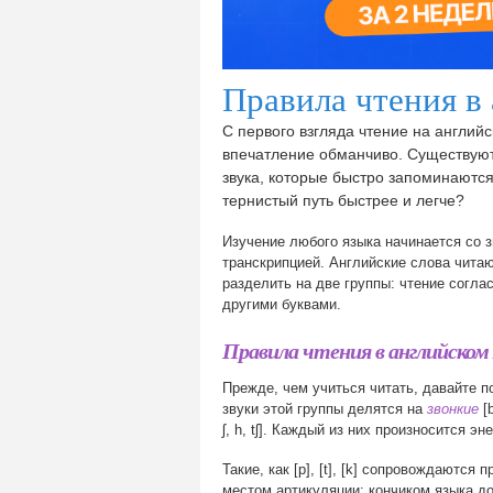
Правила чтения в
С первого взгляда чтение на англий
впечатление обманчиво. Существуют
звука, которые быстро запоминаются
тернистый путь быстрее и легче?
Изучение любого языка начинается со з
транскрипцией. Английские слова чит
разделить на две группы: чтение согла
другими буквами.
Правила чтения в английском 
Прежде, чем учиться читать, давайте 
звуки этой группы делятся на
звонкие
[
ʃ, h, tʃ]. Каждый из них произносится э
Такие, как [p], [t], [k] сопровождаются пр
местом артикуляции: кончиком языка до