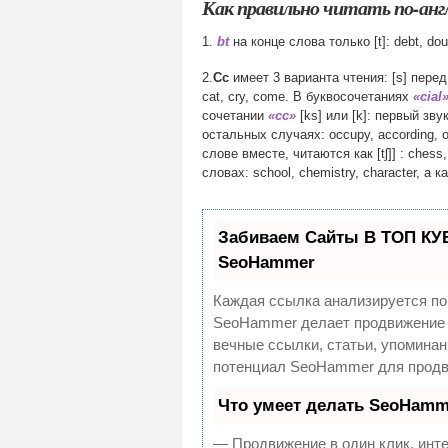
Как правильно читать по-анг
1.
bt
на конце слова только [t]: debt, dou
2.
Cc
имеет 3 варианта чтения: [s] перед e
cat, cry, come. В буквосочетаниях
«cial
сочетании
«cc»
[ks] или [k]: первый звук
остальных случаях: occupy, according, 
слове вместе, читаются как [tʃ]] : ches
словах: school, chemistry, character, а к
Забиваем Сайты В ТОП КУ
SeoHammer
Каждая ссылка анализируется по
SeoHammer делает продвижение 
вечные ссылки, статьи, упоминан
потенциал SeoHammer для продв
Что умеет делать SeoHamm
— Продвижение в один клик, инт