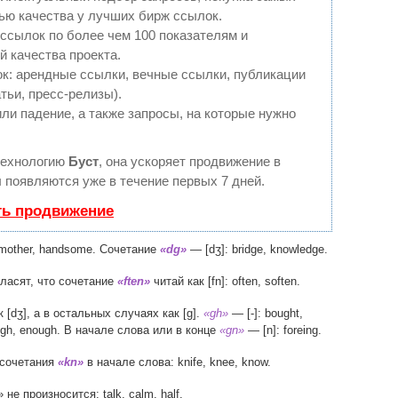
ью качества у лучших бирж ссылок.
ссылок по более чем 100 показателям и
 качества проекта.
: арендные ссылки, вечные ссылки, публикации
тьи, пресс-релизы).
ли падение, а также запросы, на которые нужно
технологию
Буст
, она ускоряет продвижение в
ы появляются уже в течение первых 7 дней.
ть продвижение
dmother, handsome. Сочетание
«dg»
— [dʒ]: bridge, knowledge.
гласят, что сочетание
«ften»
читай как [fn]: often, soften.
к [dʒ], а в остальных случаях как [g].
«gh»
— [-]: bought,
augh, enough. В начале слова или в конце
«gn»
— [n]: foreing.
осочетания
«kn»
в начале слова: knife, knee, know.
 не произносится: talk, calm, half.