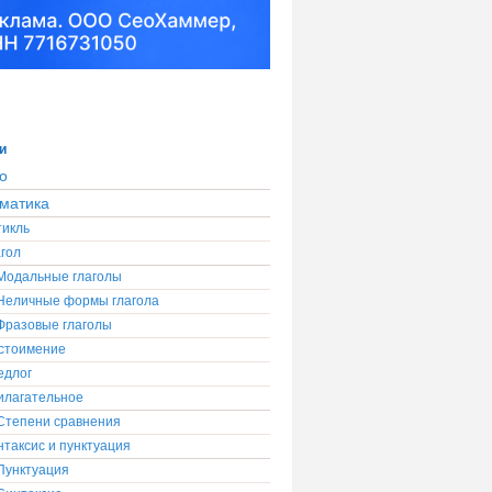
и
о
матика
тикль
гол
Модальные глаголы
Неличные формы глагола
Фразовые глаголы
стоимение
едлог
илагательное
Степени сравнения
таксис и пунктуация
Пунктуация