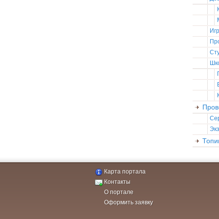
Иг
Пр
Ст
Шк
Пров
Се
Эк
Топи
Карта портала
Контакты
О портале
Оформить заявку