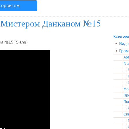
 сервисом
с Мистером Данканом №15
Категори
м №15 (Slang)
Виде
Грам
Ар
Гла
Ме
Пр
Пр
Син