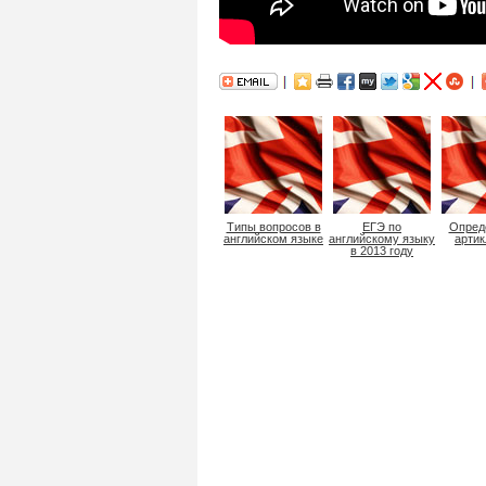
Типы вопросов в
ЕГЭ по
Опред
английском языке
английскому языку
артик
в 2013 году