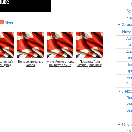
Су
Чи
Заим
Инте
Аф
Би
Ди
По
еленный
Вопросительные
Английские слова
Правила Past
По
ль (the)
слова
на тему семья
Simple (Indefinite)
Пр
Ре
Ст
Лекс
По
Ра
Фо
Обуч
До