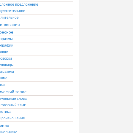
Сложное предложение
ществительное
слительное
ствования
ресное
оризмы
ографии
алоги
говорки
словицы
ограммы
зюме
ихи
ический запас
пулярные слова
зговорный язык
нетика
Произношение
ение
школьнику