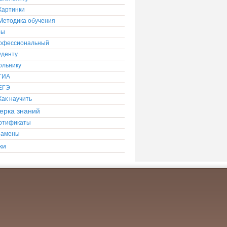
Картинки
Методика обучения
ры
офессиональный
уденту
ольнику
ГИА
ЕГЭ
Как научить
ерка знаний
ртификаты
замены
ки