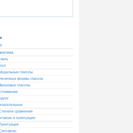
и
о
матика
тикль
гол
Модальные глаголы
Неличные формы глагола
Фразовые глаголы
стоимение
едлог
илагательное
Степени сравнения
таксис и пунктуация
Пунктуация
Синтаксис