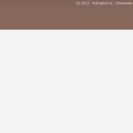
(c) 2022 - AzEnglish.ru :: Изуче