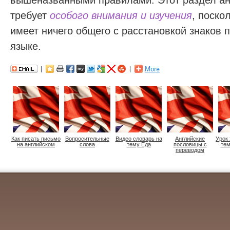
вышеназванными правилами. Этот раздел ан
требует
особого внимания и изучения
, поско
имеет ничего общего с расстановкой знаков 
языке.
Как писать письмо
Вопросительные
Видео словарь на
Английские
Урок 
на английском
слова
тему Еда
пословицы с
тем
переводом