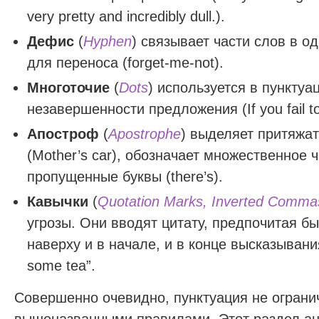
very pretty and incredibly dull.).
Дефис
(
Hyphen
) связывает части слов в о
для переноса (forget-me-not).
Многоточие
(
Dots
) используется в пункту
незавершенности предложения (If you fail to
Апостроф
(
Apostrophe
) выделяет притяжа
(Mother’s car), обозначает множественное ч
пропущенные буквы (there’s).
Кавычки
(
Quotation Marks, Inverted Comma
угрозы. Они вводят цитату, предпочитая б
наверху и в начале, и в конце высказывания
some tea”.
Совершенно очевидно, пунктуация не ограни