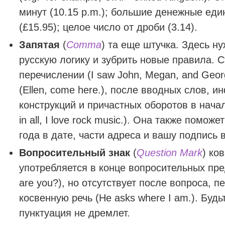
минут (10.15 p.m.); большие денежные ед
(£15.95); целое число от дроби (3.14).
Запятая
(
Comma
) та еще штучка. Здесь н
русскую логику и зубрить новые правила. 
перечислении (I saw John, Megan, and Geor
(Ellen, come here.), после вводных слов, 
конструкций и причастных оборотов в начал
in all, I love rock music.). Она также помож
года в дате, части адреса и вашу подпись 
Вопросительный знак
(
Question Mark
) ко
употребляется в конце вопросительных пр
are you?), но отсутствует после вопроса, п
косвенную речь (He asks where I am.). Будь
пунктуация не дремлет.