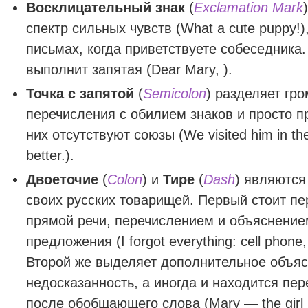
Восклицательный знак
(
Exclamation Mark
спектр сильных чувств (What a cute puppy!),
письмах, когда приветствуете собеседника
выполнит запятая (Dear Mary, ).
Точка с запятой
(
Semicolon
) разделяет гр
перечисления с обилием знаков и просто п
них отсутствуют союзы (We visited him in the 
better.).
Двоеточие
(
Colon
) и
Тире
(
Dash
) являются
своих русских товарищей. Первый стоит п
прямой речи, перечислением и объяснени
предложения (I forgot everything: cell phone,
Второй же выделяет дополнительное объяс
недосказанность, а иногда и находится пе
после обобщающего слова (Mary — the girl 