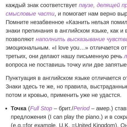
каждый знак соответствует
паузе, делящей п
смысловые части
, и помогает нам верно вы
Помните незабвенное «Казнить нельзя помил
знаки препинания в английском языке, как и
позволяют
наполнить высказывание чувств
эмоциональным. «I love you…» отличается от «
третьих, они делают нашу письменную речь
л
вопроса не поставишь точку или две запятые
Пунктуация в английском языке отличается от
Знаки здесь те же, но правила, выстраданны
потом и кровью, применить уже не удастся.
Точка
(
Full Stop
– брит./
Period
– амер.) став
предложения (I can play the piano.) и в со
(e.g.=for example, U.K. =United Kingdom). О