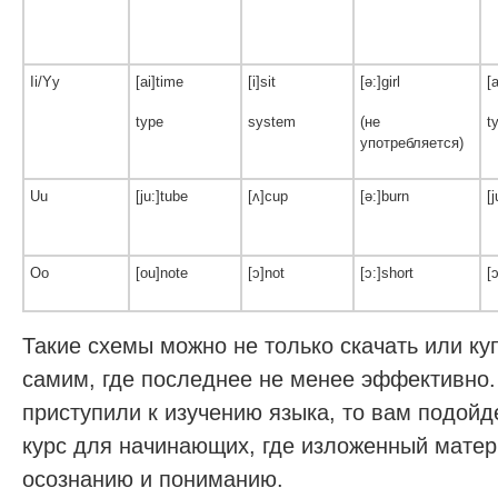
Ii/Yy
[ai]time
[i]sit
[ə:]girl
[
type
system
(не
t
употребляется)
Uu
[ju:]tube
[ʌ]cup
[ə:]burn
[
Oo
[ou]note
[ɔ]not
[ɔ:]short
[
Такие схемы можно не только скачать или куп
самим, где последнее не менее эффективно.
приступили к изучению языка, то вам подойд
курс для начинающих, где изложенный матер
осознанию и пониманию.