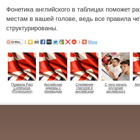
Фонетика английского в таблицах поможет ра
местам в вашей голове, ведь все правила че
структурированы.
Правила Past
Английские
Спряжение
С чего начать
Анг
Continuous
идиомы с
глаголов в
изучение
(Progressive)
переводом
английском
английского