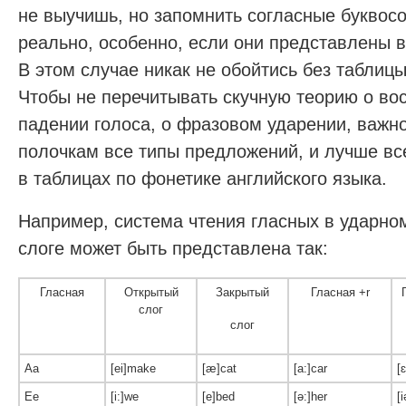
не выучишь, но запомнить согласные буквос
реально, особенно, если они представлены 
В этом случае никак не обойтись без таблиц
Чтобы не перечитывать скучную теорию о во
падении голоса, о фразовом ударении, важн
полочкам все типы предложений, и лучше все
в таблицах по фонетике английского языка.
Например, система чтения гласных в ударно
слоге может быть представлена так:
Гласная
Открытый
Закрытый
Гласная +r
слог
слог
Aa
[ei]make
[æ]cat
[a:]car
[
Ee
[i:]we
[e]bed
[ə:]her
[