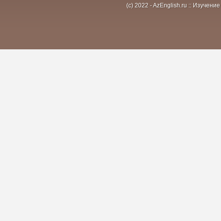
(c) 2022 - AzEnglish.ru :: Изуче