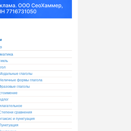
и
о
матика
тикль
гол
Модальные глаголы
Неличные формы глагола
Фразовые глаголы
стоимение
едлог
илагательное
Степени сравнения
таксис и пунктуация
Пунктуация