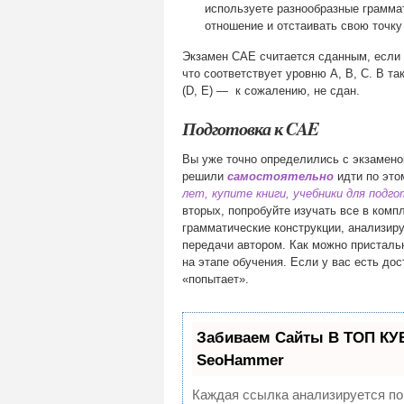
используете разнообразные граммат
отношение и отстаивать свою точку
Экзамен CAE считается сданным, если
что соответствует уровню A, B, C. В т
(D, E) — к сожалению, не сдан.
Подготовка к CAE
Вы уже точно определились с экзамено
решили
самостоятельно
идти по это
лет, купите книги, учебники для подго
вторых, попробуйте изучать все в комп
грамматические конструкции, анализир
передачи автором. Как можно пристальн
на этапе обучения. Если у вас есть дос
«попытает».
Забиваем Сайты В ТОП КУ
SeoHammer
Каждая ссылка анализируется по