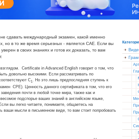
 не сдавать международный экзамен, какой именно
Категори
, но в то же время серьезных - является CAE. Если вы
Виде
верен в своих знаниях и готов их доказать, то вам
.
Грам
Ар
лядом. Certificate in Advanced English говорит о том, что
Гла
быть довольно высокими. Если рассматривать по
соответствуют C
. Но это лишь предпоследняя ступень к
1
мен CPE). Ценность данного сертификата в том, что его
заведения почти в любой точке мира, также как и
 весомое подспорье ваших знаний в английском языке,
Ме
сли вы легко читаете, понимаете, общаетесь на
Пр
ь ваши мысли в письменном виде, то вам стоит попробовать
Пр
Син