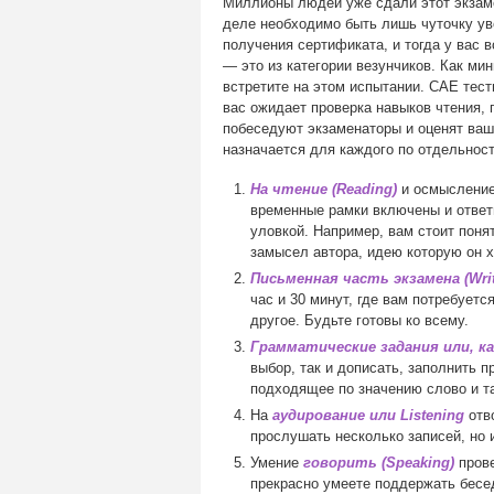
Миллионы людей уже сдали этот экзамен
деле необходимо быть лишь чуточку ув
получения сертификата, и тогда у вас в
— это из категории везунчиков. Как ми
встретите на этом испытании. CAE тест
вас ожидает проверка навыков чтения, 
побеседуют экзаменаторы и оценят ваш
назначается для каждого по отдельност
На чтение (Reading)
и осмысление 
временные рамки включены и ответы
уловкой. Например, вам стоит понят
замысел автора, идею которую он х
Письменная часть экзамена (Writ
час и 30 минут, где вам потребуетс
другое. Будьте готовы ко всему.
Грамматические задания или, ка
выбор, так и дописать, заполнить 
подходящее по значению слово и та
На
аудирование или Listening
отво
прослушать несколько записей, но 
Умение
говорить (Speaking)
прове
прекрасно умеете поддержать бесе