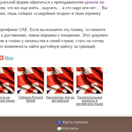
идуальной форме обратиться к преподавателям
уроков по
 тем, что же еще взять…выучить… а это надо или нет…. Вы
нке, лишь собираz «съедобные ягодки» в свою корзинку
ртификат CAE. Если вы возьмете эту планку, то сможете
и к достижению, новые вершины к покорению. Этот документ
ж в глазах у начальства в своей стране, стать на голову
ит возможность найти достойную работу за границей.
сти на
Таблица Present
Распорядок дня на
Разделительные
ком языке
Simple
английском
вопросы в
английском языке
Карта портала
Контакты