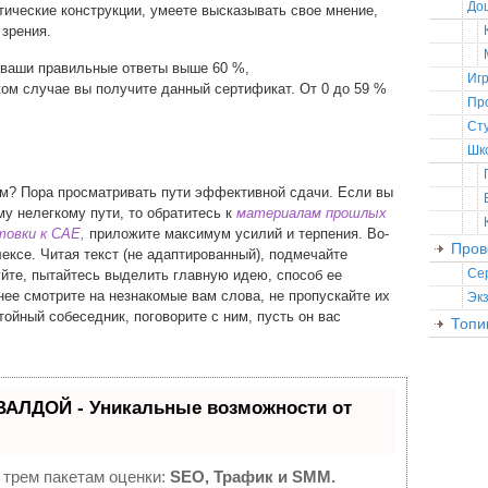
До
ические конструкции, умеете высказывать свое мнение,
 зрения.
 ваши правильные ответы выше 60 %,
Иг
аком случае вы получите данный сертификат. От 0 до 59 %
Пр
Ст
Шк
м? Пора просматривать пути эффективной сдачи. Если вы
му нелегкому пути, то обратитесь к
материалам прошлых
товки к CAE,
приложите максимум усилий и терпения. Во-
Пров
лексе. Читая текст (не адаптированный), подмечайте
Се
уйте, пытайтесь выделить главную идею, способ ее
ее смотрите на незнакомые вам слова, не пропускайте их
Эк
тойный собеседник, поговорите с ним, пусть он вас
Топи
ВАЛДОЙ - Уникальные возможности от
 трем пакетам оценки:
SEO, Трафик и SMM.