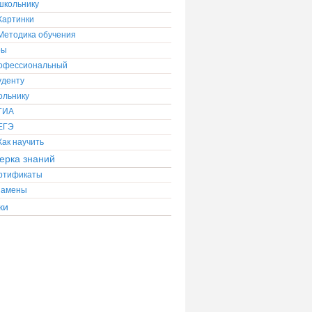
школьнику
Картинки
Методика обучения
ры
офессиональный
уденту
ольнику
ГИА
ЕГЭ
Как научить
ерка знаний
ртификаты
замены
ки