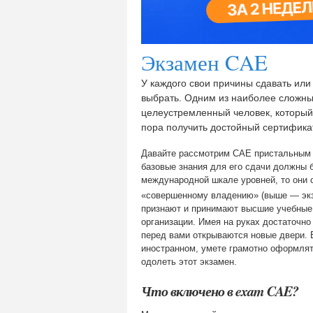
Экзамен CAE
У каждого свои причины сдавать или
выбрать. Одним из наиболее сложных
целеустремленный человек, который у
пора получить достойный сертификат
Давайте рассмотрим CAE пристальным взг
базовые знания для его сдачи должны 
международной шкале уровней, то они 
«совершенному владению» (выше — экза
признают и принимают высшие учебные 
организации. Имея на руках достаточно
перед вами открываются новые двери. Е
иностранном, умете грамотно оформлят
одолеть этот экзамен.
Что включено в exam CAE?