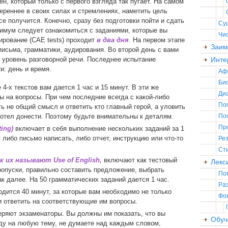
, который только с первого взгляда так пугает. На самом
ереннее в своих силах и стремлениях, наметить цель
се получится. Конечно, сразу без подготовки пойти и сдать
Су
нимум следует ознакомиться с заданиями, которые вы
Чи
ирование (CAE tests) проходит
в два дня
. На первом этапе
Заим
письма, грамматики, аудирования. Во второй день с вами
 уровень разговорной речи. Последнее испытание
Инте
и: день и время.
Аф
Би
4-х текстов вам дается 1 час и 15 минут. В эти же
Ди
 на вопросы. При чем последние всегда с какой-либо
По
ь не общий смысл и ответить кто главный герой, а уловить
отел донести. Поэтому будьте внимательны к деталям.
По
Пр
ing)
включает в себя выполнение нескольких заданий за 1
я либо письмо написать, либо отчет, инструкцию или что-то
Ре
Ст
к их называют Use of English,
включают как тестовый
Лекс
пропуски, правильно составить предложение, выбрать
По
к далее. На 50 грамматических заданий дается 1 час.
Ра
дится 40 минут, за которые вам необходимо не только
Фо
и ответить на соответствующие им вопросы.
ряют экзаменаторы. Вы должны им показать, что вы
Обуч
ду на любую тему, не думаете над каждым словом,