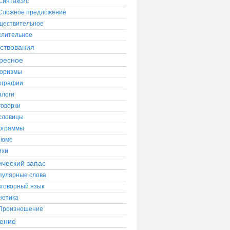
Синтаксис
Сложное предложение
ществительное
слительное
ствования
ресное
оризмы
ографии
алоги
говорки
словицы
ограммы
зюме
ихи
ический запас
пулярные слова
зговорный язык
нетика
Произношение
ение