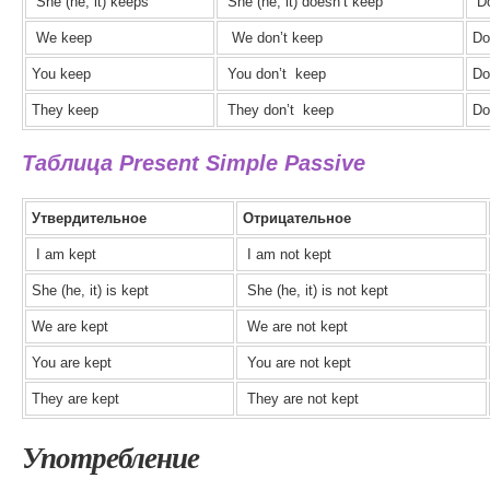
She (he, it) keeps
She (he, it) doesn’t keep
Do
We keep
We don’t keep
Do
You keep
You don’t keep
Do
They keep
They don’t keep
Do
Таблица Present Simple Passive
Утвердительное
Отрицательное
I am kept
I am not kept
She (he, it) is kept
She (he, it) is not kept
We are kept
We are not kept
You are kept
You are not kept
They are kept
They are not kept
Употребление