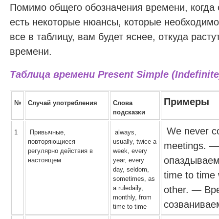
Помимо общего обозначения времени, когда 
есть некоторые нюансы, которые необходимо
все в таблицу, вам будет яснее, откуда расту
времени.
Таблица времени Present Simple (Indefinite
Примеры
№
Случай употребления
Слова
подсказки
We never co
1
Привычные,
always,
повторяющиеся
usually, twice a
meetings. —
регулярно действия в
week, every
опаздываем
настоящем
year, every
day, seldom,
time to tim
sometimes, as
a ruledaily,
other. — В
monthly, from
созванивае
time to time