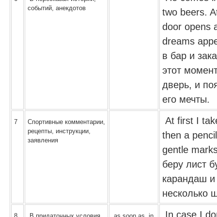
событий, анекдотов
two beers. 
door opens an
dreams app
в бар и зак
этот момен
дверь, и по
его мечты.
At first I tak
7
Спортивные комментарии,
рецепты, инструкции,
then a penc
заявления
gentle mark
беру лист б
карандаш и
несколько 
In case I don
8
В придаточных условия
as soon as, in