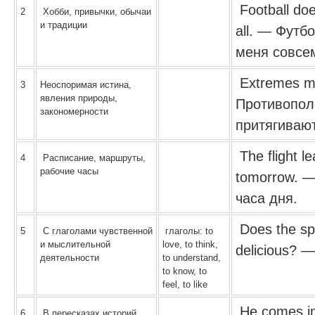
Football doe
2
Хобби, привычки, обычаи
и традиции
all. — Футб
меня совсе
Extremes m
3
Неоспоримая истина,
явления природы,
Противопол
закономерности
притягиваю
The flight l
4
Расписание, маршруты,
рабочие часы
tomorrow. —
часа дня.
Does the spa
5
С глаголами чувственной
глаголы: to
и мыслительной
love, to think,
delicious? 
деятельности
to understand,
to know, to
feel, to like
He comes in
6
В пересказах историй,