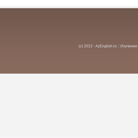
(c) 2022 - AzEnglish.ru :: Изуче