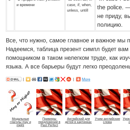
и времени
case, if, when,
the police. 
unless, untill
не приду, в
полицию.
Все, что нужно, самое главное и важное мы 
Надеемся, таблица презент симпл будет ва
помощником в таком нелегком труде, как изу
языка. А все барьеры будут легко преодолен
Модальные
Примеры
Английский для
Учим английские
Урок
глаголы may и
предложений в
детей в картинках
слова
с
might
Past Perfect