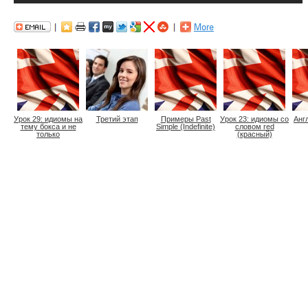
Урок 29: идиомы на
Третий этап
Примеры Past
Урок 23: идиомы со
Анг
тему бокса и не
Simple (Indefinite)
словом red
только
(красный)