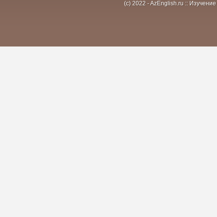
(c) 2022 - AzEnglish.ru :: Изуче