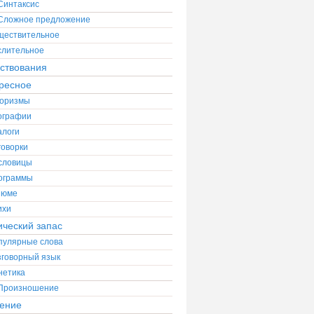
Синтаксис
Сложное предложение
ществительное
слительное
ствования
ресное
оризмы
ографии
алоги
говорки
словицы
ограммы
зюме
ихи
ический запас
пулярные слова
зговорный язык
нетика
Произношение
ение