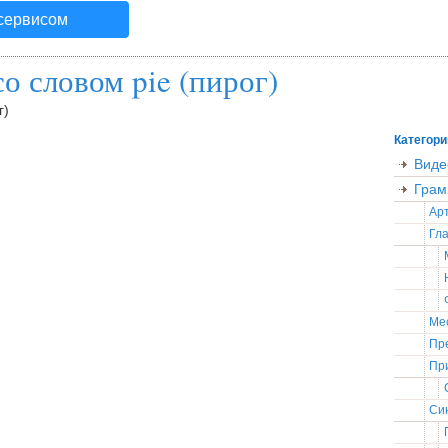
 сервисом
о словом pie (пирог)
г)
Категори
Виде
Грам
Ар
Гла
Ме
Пр
Пр
Син