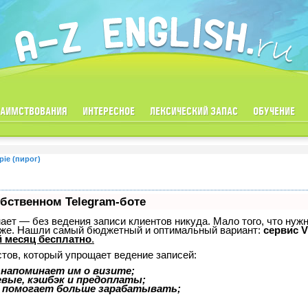
ЗАИМСТВОВАНИЯ
ИНТЕРЕСНОЕ
ЛЕКСИЧЕСКИЙ ЗАПАС
ОБУЧЕНИЕ
pie (пирог)
обственном Telegram-боте
знает — без ведения записи клиентов никуда. Мало того, что нуж
тоже. Нашли самый бюджетный и оптимальный вариант:
сервис V
 месяц бесплатно
.
стов, который упрощает ведение записей:
 напоминает им о визите;
евые, кэшбэк и предоплаты;
 помогает больше зарабатывать;