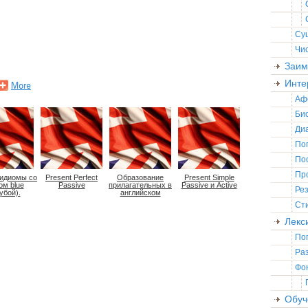
Су
Чи
Заим
Инте
Аф
Би
Ди
По
По
Пр
 идиомы со
Present Perfect
Образование
Present Simple
ом blue
Passive
прилагательных в
Passive и Active
Ре
убой).
английском
Ст
Лекс
По
Ра
Фо
Обуч