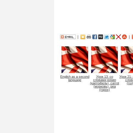
English as a second
Урок 13: со
Урок 21:
language
словами potato
слов
(картофель), carrot
(гол
(морковь), pea
(горох)