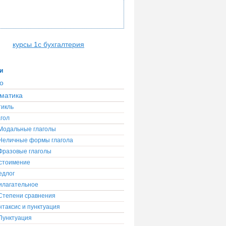
курсы 1с бухгалтерия
и
о
матика
тикль
гол
Модальные глаголы
Неличные формы глагола
Фразовые глаголы
стоимение
едлог
илагательное
Степени сравнения
таксис и пунктуация
Пунктуация