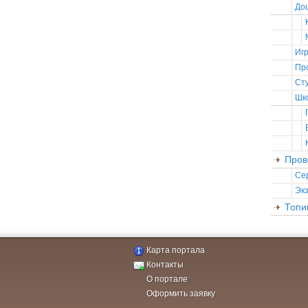
До
Иг
Пр
Ст
Шк
Пров
Се
Эк
Топи
Карта портала
Контакты
О портале
Оформить заявку