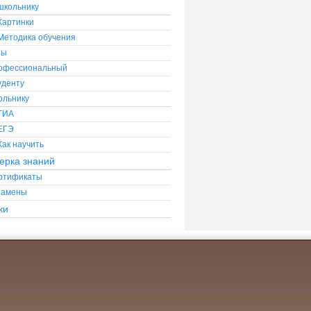
школьнику
Картинки
Методика обучения
ры
офессиональный
уденту
ольнику
ГИА
ЕГЭ
Как научить
ерка знаний
ртификаты
замены
ки