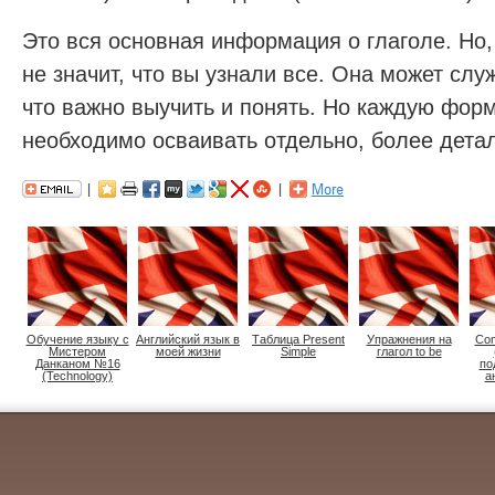
Это вся основная информация о глаголе. Но, 
не значит, что вы узнали все. Она может слу
что важно выучить и понять. Но каждую форм
необходимо осваивать отдельно, более дета
Обучение языку с
Английский язык в
Таблица Present
Упражнения на
Com
Мистером
моей жизни
Simple
глагол to be
Данканом №16
по
(Technology)
а