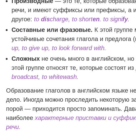
Производные
— это те, которые образован
речи, и имеют суффиксы или префиксы, а ин
другое:
to
dis
charge, to short
en
. to signi
fy
.
Составные
или фразовые.
К этой группе
устойчивые сочетания глагола и предлога 
up, to give up, to look forward with.
Сложных
не очень много в английском, но
этой группе относят те, которые состоят из
broadcast, to whitewash.
Образование глаголов в английском языке н
дело. Иногда можно проследить некоторую з
порой — приходится просто запоминать. Да
наиболее
характерные приставки и суффик
речи.