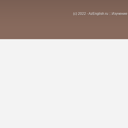
(c) 2022 - AzEnglish.ru :: Изуче