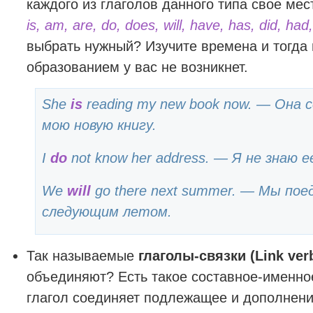
каждого из глаголов данного типа свое мес
is, am, are, do, does, will, have, has, did, had
выбрать нужный? Изучите времена и тогда
образованием у вас не возникнет.
She
is
reading my new book now. — Она 
мою новую книгу.
I
do
not know her address. — Я не знаю е
We
will
go there next summer. — Мы пое
следующим летом.
Так называемые
глаголы-связки (Link verb
объединяют? Есть такое составное-именное
глагол соединяет подлежащее и дополнен