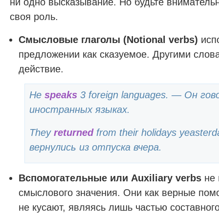
ни одно высказывание. Но будьте внимательн
своя роль.
Смысловые глаголы (Notional verbs)
исп
предложении как сказуемое. Другими слов
действие.
He
speaks
3 foreign languages. — Он го
иностранных языках.
They
returned
from their holidays yeaster
вернулись из отпуска вчера.
Вспомогательные или Auxiliary verbs
не 
смыслового значения. Они как верные пом
не кусают, являясь лишь частью составного