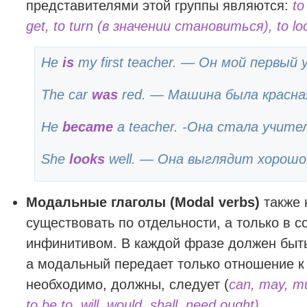
представителями этой группы являются:
to
get, to turn (в значении становиться), to lo
He
is
my first teacher. — Он мой первый 
The car
was
red. — Машина была красна
He
became
a teacher. -Она стала учите
She
looks
well. — Она выглядит хорошо
Модальные глаголы (Modal verbs)
также 
существовать по отдельности, а только в с
инфинитивом. В каждой фразе должен быть
а модальный передает только отношение к 
необходимо, должны, следует (
can, may, mu
to be to, will, would, shall, need ought).