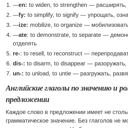
—
en:
to widen, to strengthen — расширять,
—
fy:
to simplify, to signify — упрощать, озн
—
ize:
mobilize, to organize — мобилизоват
—
ate
: to demonstrate, to separate — демо
отделять
re-
: to resell, to reconstruct — перепродав
dis-:
to disarm, to disappear — разоружать,
un-:
to unload, to untie — разгружать, разв
Английские глаголы по значению и ро
предложении
Каждое слово в предложении имеет не столь
грамматическое значение. Без глаголов не м