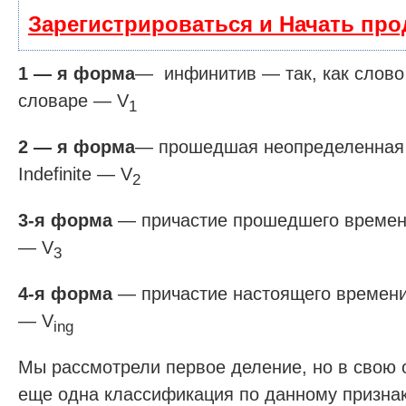
Зарегистрироваться и Начать пр
1 — я форма
— инфинитив — так, как слово
словаре — V
1
2 — я форма
— прошедшая неопределенная
Indefinite — V
2
3-я форма
— причастие прошедшего времени 
— V
3
4-я форма
— причастие настоящего времени —
— V
ing
Мы рассмотрели первое деление, но в свою 
еще одна классификация по данному признак