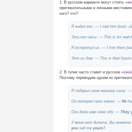
1. В русском варианте могут стоять
«ег
притяжательными и личными местоимени
кого? что?
Я видел его. — I saw him (кого -л
Это его часы. — This is his wat
Я встретил их. — I met them (ко
Это их дом. — This is their hou
2. В тупик часто ставит и русское
«свой
Поэтому переводим одним из притяжате
Я подарил свою машину сыну. 
Он потерял свои ключи. —
He
ha
Они дали нам свою еду. —
They
g
У меня нет билета. Вы можете пр
you
sell me
yours
?