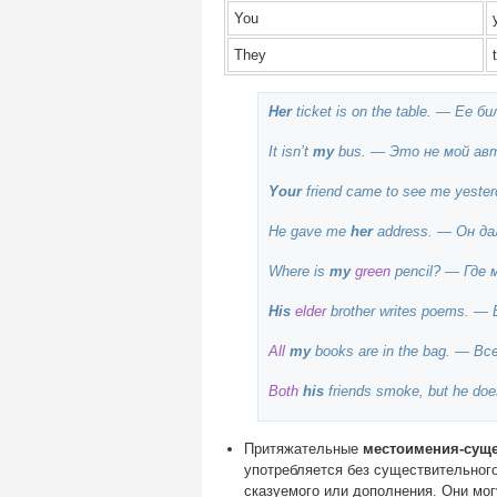
You
They
Her
ticket is on the table. — Ее б
It isn’t
my
bus. — Это не мой ав
Your
friend came to see me yeste
He gave me
her
address. — Он да
Where is
my
green
pencil? — Где 
His
elder
brother writes poems. 
All
my
books are in the bag. — Вс
Both
his
friends smoke, but he do
Притяжательные
местоимения-сущ
употребляется без существительног
сказуемого или дополнения. Они могу