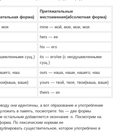
Притяжательные
сительная форма)
местоимения(абсолютная форма)
, моя
mine — мой, мое, мои, моя
hers — ее
his — его
душевленными сущ.)
its — его/ее (с неодушевленными
сущ.)
ашего, наш
ours — наша, наши, нашего, наш
вои(ваша, ваше)
yours — твой, твоя, твои(ваша, ваше)
theirs — их
еводу они идентичны, а вот образование и употребление
 уложить в память, посмотрите: his — две формы
сем остальным добавляется окончание -s. Посмотрим на
форма. По лексическим нормам ее
 дублировать существительное, которое употреблено в