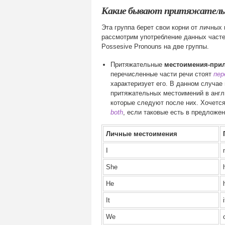
Какие бывают притяжательны
Эта группа берет свои корни от личных
рассмотрим употребление данных частей
Possesive Pronouns на две группы.
Притяжательные
местоимения-прил
перечисленные части речи стоят
пер
характеризует его. В данном случае
притяжательных местоимений в англ
которые следуют после них. Хочется
both
, если таковые есть в предложе
Личные местоимения
I
She
He
It
We