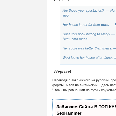
Are these your spectacles? — No, 
мои.
Her house is not far from
ours.
— Е
Does this book belong to Mary? — 
Нет, это твоя.
Her score was better than
theirs.
—
We’ll leave her house after dinner,
Перевод
Переводя с английского на русский, пр
формы. А вот на английский! Здесь час
Чтобы вы ровно шли на пути к изучению
Забиваем Сайты В ТОП КУ
SeoHammer