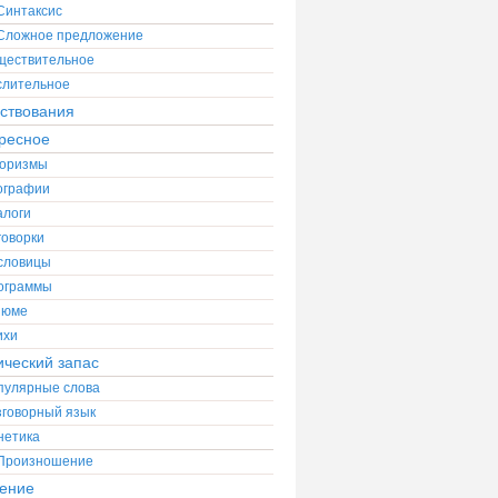
Синтаксис
Сложное предложение
ществительное
слительное
ствования
ресное
оризмы
ографии
алоги
говорки
словицы
ограммы
зюме
ихи
ический запас
пулярные слова
зговорный язык
нетика
Произношение
ение