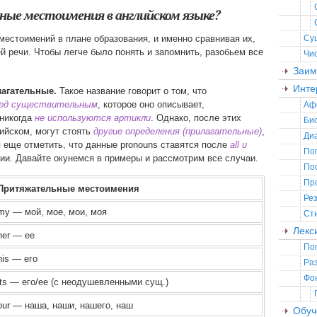
е местоимения в английском языке?
 местоимений в плане образования, и именно сравнивая их,
Су
 речи. Чтобы легче было понять и запомнить, разобьем все
Чи
Заим
Инте
агательные.
Такое название говорит о том, что
ед существительным
, которое оно описывает,
Аф
 никогда
не используются артикли
. Однако, после этих
Би
ийском, могут стоять
другие определения (прилагательные)
,
Ди
 еще отметить, что данные pronouns ставятся после
all и
По
нии. Давайте окунемся в примеры и рассмотрим все случаи.
По
Пр
Притяжательные местоимения
Ре
my — мой, мое, мои, моя
Ст
Лекс
her — ее
По
his — его
Ра
Фо
its — его/ее (с неодушевленными сущ.)
our — наша, наши, нашего, наш
Обуч