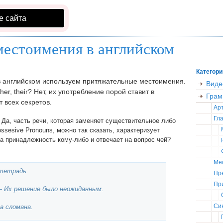
е сайта
естоимения в английском
Категори
и в английском используем притяжательные местоимения.
Виде
her, their? Нет, их употребление порой ставит в
Грам
т всех секретов.
Ар
Гла
 Да, часть речи, которая заменяет существительное либо
ssesive Pronouns, можно так сказать, характеризует
на принадлежность кому-либо и отвечает на вопрос чей?
Ме
тетрадь.
Пр
Пр
 — Их решение было неожиданным.
Син
а сломана.