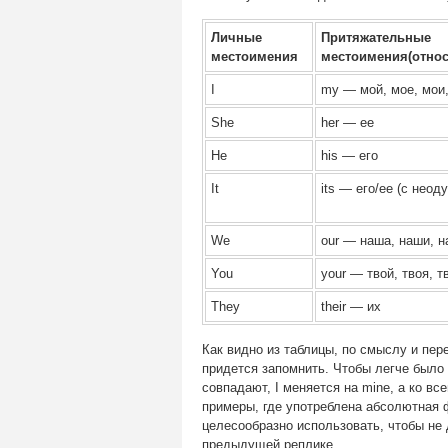
Личные
Притяжательные
местоимения
местоимения(отно
I
my — мой, мое, мои
She
her — ее
He
his — его
It
its — его/ее (с нео
We
our — наша, наши, н
You
your — твой, твоя, т
They
their — их
Как видно из таблицы, по смыслу и пер
придется запомнить. Чтобы легче было
совпадают, I меняется на mine, а ко в
примеры, где употреблена абсолютная 
целесообразно использовать, чтобы не
предыдущей реплике.