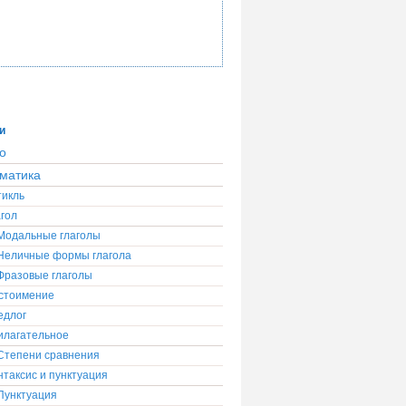
и
о
матика
тикль
гол
Модальные глаголы
Неличные формы глагола
Фразовые глаголы
стоимение
едлог
илагательное
Степени сравнения
таксис и пунктуация
Пунктуация