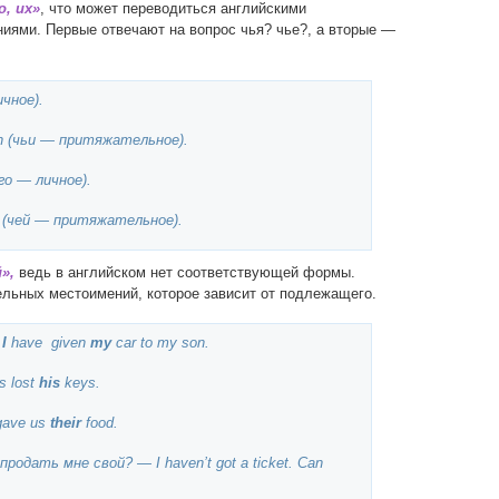
о, их»
, что может переводиться английскими
ями. Первые отвечают на вопрос чья? чье?, а вторые —
ичное).
ch (чьи — притяжательное).
го — личное).
se (чей — притяжательное).
»,
ведь в английском нет соответствующей формы.
льных местоимений, которое зависит от подлежащего.
—
I
have given
my
car to my son.
s lost
his
keys.
ave us
their
food.
одать мне свой? — I haven’t got a ticket. Can