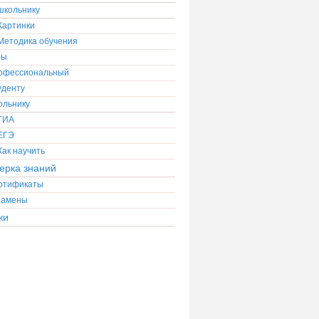
школьнику
Картинки
Методика обучения
ры
офессиональный
уденту
ольнику
ГИА
ЕГЭ
Как научить
ерка знаний
ртификаты
замены
ки