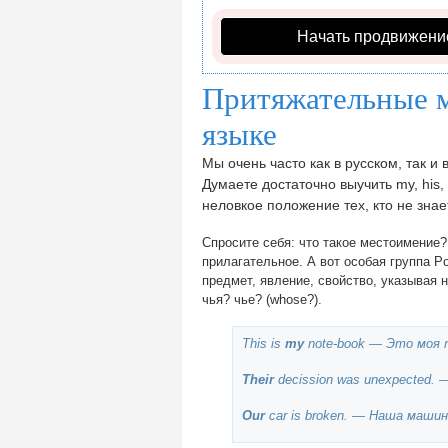
Начать продвижени
Притяжательные м
языке
Мы очень часто как в русском, так 
Думаете достаточно выучить my, his, 
неловкое положение тех, кто не знае
Спросите себя: что такое местоимение?
прилагательное. А вот особая группа Po
предмет, явление, свойство, указывая 
чья? чье? (whose?).
This is
my
note-book — Это моя 
Their
decission was unexpected.
Our
car is broken. — Наша машин