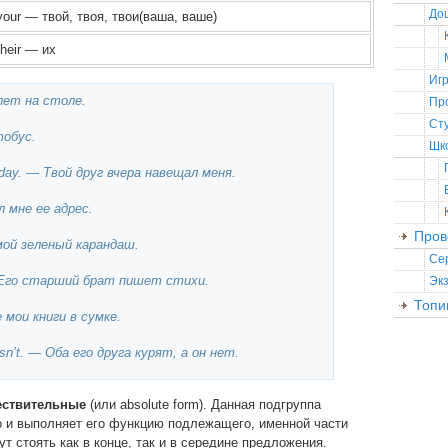
До
your — твой, твоя, твои(ваша, ваше)
their — их
Иг
илет на столе.
Пр
Ст
тобус.
Шк
rday. — Твой друг вчера навещал меня.
л мне ее адрес.
Пров
мой зеленый карандаш.
Се
— Его старший брат пишет стихи.
Эк
Топи
е мои книги в сумке.
esn’t. — Оба его друга курят, а он нет.
ествительные
(или absolute form). Данная подгруппа
о и выполняет его функцию подлежащего, именной части
т стоять как в конце, так и в середине предложения.