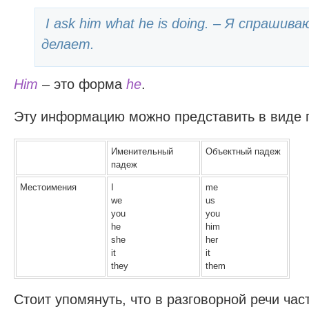
I ask him what he is doing. – Я спрашива
делает.
Him
– это форма
he
.
Эту информацию можно представить в виде 
Именительный
Объектный падеж
падеж
Местоимения
I
me
we
us
you
you
he
him
she
her
it
it
they
them
Стоит упомянуть, что в разговорной речи ча