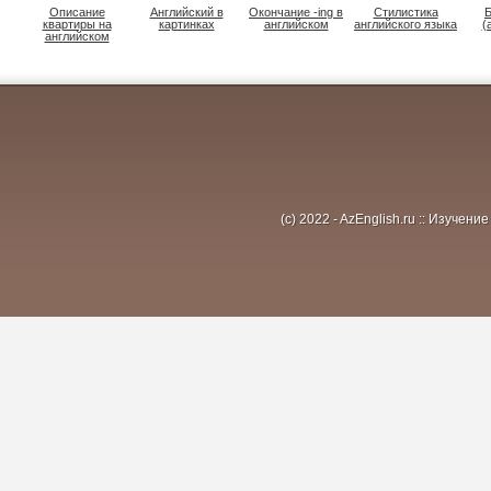
Описание
Английский в
Окончание -ing в
Стилистика
квартиры на
картинках
английском
английского языка
(
английском
(c) 2022 - AzEnglish.ru :: Изуче