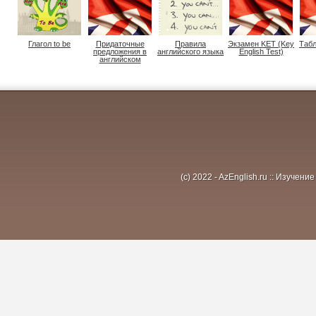
Глагол to be
Придаточные
Правила
Экзамен KET (Key
Табл
предложения в
английского языка
English Test)
английском
(c) 2022 - AzEnglish.ru :: Изуче