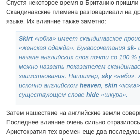
Спустя некоторое время в Британию пришли 
Скандинавские племена разговаривали на д
языке. Их влияние также заметно:
Skirt
«юбка» имеет скандинавское прои
«женская одежда». Буквосочетания
sk-
начале английских слов почти со 100 %
можно назвать показателем скандинавс
заимствования. Например,
sky
«небо», 
исконно английском
heaven
,
skin
«кожа»
существующем слове
hide
«шкура».
Затем нашествие на английские земли сове
Последнее влияние очень сильно отразилось
Аристократия тех времен еще два последующ