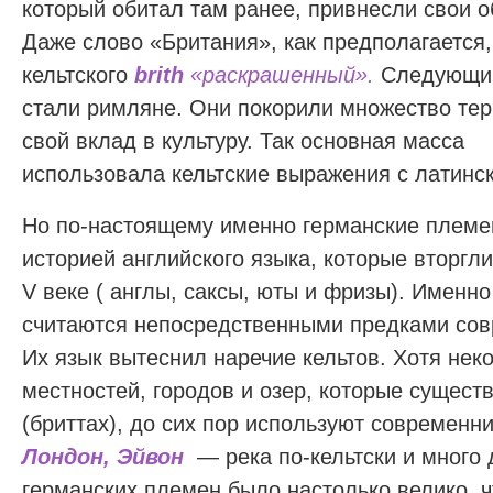
который обитал там ранее, привнесли свои о
Даже слово «Британия», как предполагается,
кельтского
brith
«раскрашенный».
Следующим
стали римляне. Они покорили множество тер
свой вклад в культуру. Так основная масса
использовала кельтские выражения с латинс
Но по-настоящему именно германские племе
историей английского языка, которые вторгл
V веке ( англы, саксы, юты и фризы). Именно
считаются непосредственными предками сов
Их язык вытеснил наречие кельтов. Хотя нек
местностей, городов и озер, которые сущест
(бриттах), до сих пор используют современн
Лондон, Эйвон
— река по-кельтски и много 
германских племен было настолько велико, ч