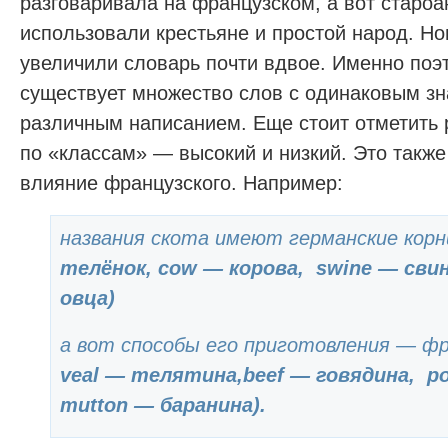
разговаривала на французском, а вот староа
использовали крестьяне и простой народ. Н
увеличили словарь почти вдвое. Именно поэ
существует множество слов с одинаковым зн
различным написанием. Еще стоит отметить
по «классам» — высокий и низкий. Это также
влияние французского. Например:
названия скота имеют германские корн
телёнок,
cow — корова,
swine — сви
овца
)
а вот способы его приготовления — ф
veal — телятина,
beef — говядина,
po
mutton — баранина
).