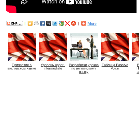
Причастие в
Уровень upper-
Разработки уроков
Таблица Passive
английском языке
intermediate
по английскому
Voice
П
языку
а