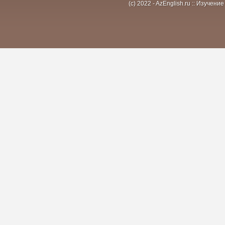
(c) 2022 - AzEnglish.ru :: Изуче