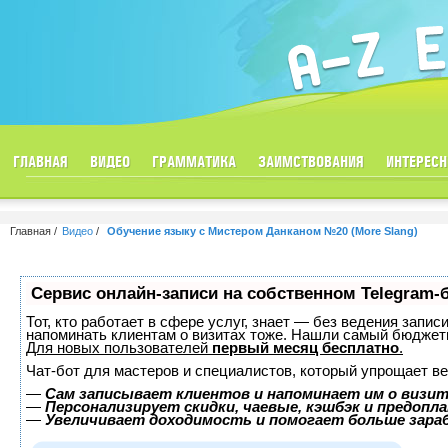
ГЛАВНАЯ
ВИДЕО
ГРАММАТИКА
ЗАИМСТВОВАНИЯ
ИНТЕРЕСН
Главная
Видео
Обучение языку с Мистером Данканом №20 (More Slang)
Сервис онлайн-записи на собственном Telegram-
Тот, кто работает в сфере услуг, знает — без ведения запис
напоминать клиентам о визитах тоже. Нашли самый бюджет
Для новых пользователей
первый месяц бесплатно
.
Чат-бот для мастеров и специалистов, который упрощает ве
—
Сам записывает клиентов и напоминает им о визит
—
Персонализирует скидки, чаевые, кэшбэк и предопл
—
Увеличивает доходимость и помогает больше зар